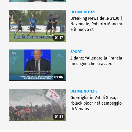
ULTIME NOTIZIE
Breaking News delle 21.30 |
Nazionale, Roberto Mancini
è il nuovo ct
01:17
SPORT
Zidane: "Allenare la Francia
un sogno che si avvera"
01:06
ULTIME NOTIZIE
Guerriglia in Val di Susa, i
"black bloc" nel campeggio
di Venaus
01:31