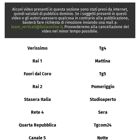
Alcuni video presenti in questa sezione sono stati presi da internet,
quindi valutati di pubblico dominio. Se i soggetti presenti in questi
video o gli autori avessero qualcosa in contrario alla pubblicazione,
basterà fare richiesta di rimozione inviando una mail a:
team_verticali@italiaonline.it
. Provvederemo alla cancellazione del
video nel minor tempo possibile.
Verissimo
Tg4
Rai 1
Mattina
Fuori dal Coro
Tg5
Rai 2
Pomeriggio
Stasera Italia
Studioaperto
Rete 4
Sera
Quarta Repubblica
Tgcom24
Canale 5
Notte