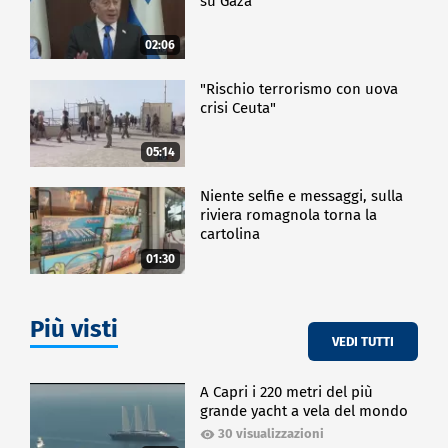
su Gaza
02:06
"Rischio terrorismo con uova
crisi Ceuta"
05:14
Niente selfie e messaggi, sulla
riviera romagnola torna la
cartolina
01:30
Più visti
VEDI TUTTI
A Capri i 220 metri del più
grande yacht a vela del mondo
30 visualizzazioni