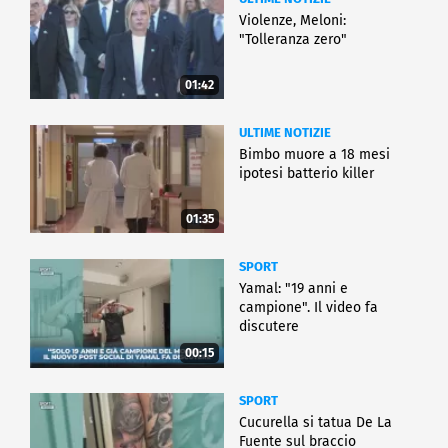
Violenze, Meloni:
"Tolleranza zero"
01:42
ULTIME NOTIZIE
Bimbo muore a 18 mesi
ipotesi batterio killer
01:35
SPORT
Yamal: "19 anni e
campione". Il video fa
discutere
00:15
SPORT
Cucurella si tatua De La
Fuente sul braccio