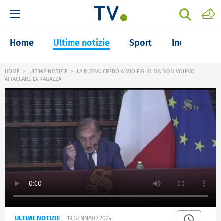
Home
Ultime notizie
Sport
Inchieste
HOME
ULTIME NOTIZIE
LA RUSSA: CREDO A MIO FIGLIO MA NON VOLEVO
ATTACCARE LA RAGAZZA
ULTIME NOTIZIE
19 GENNAIO 2024