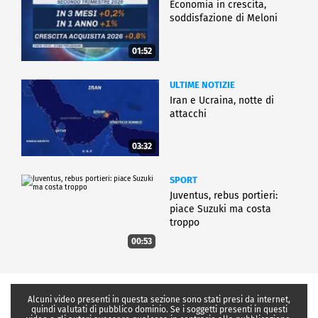
Economia in crescita,
soddisfazione di Meloni
01:52
ULTIME NOTIZIE
Iran e Ucraina, notte di
attacchi
03:32
SPORT
Juventus, rebus portieri:
piace Suzuki ma costa
troppo
00:53
Alcuni video presenti in questa sezione sono stati presi da internet,
quindi valutati di pubblico dominio. Se i soggetti presenti in questi