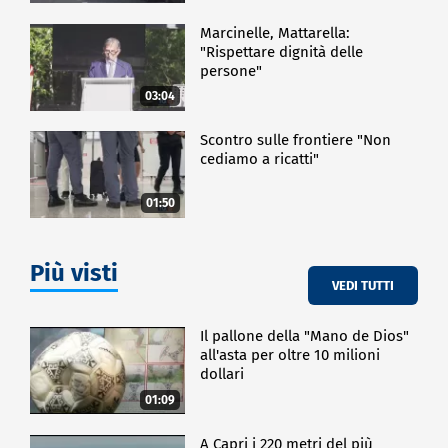
Marcinelle, Mattarella:
"Rispettare dignità delle
persone"
03:04
Scontro sulle frontiere "Non
cediamo a ricatti"
01:50
Più visti
VEDI TUTTI
Il pallone della "Mano de Dios"
all'asta per oltre 10 milioni
dollari
01:09
A Capri i 220 metri del più