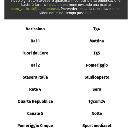
video o gli autori avessero qualcosa in contrario alla pubblicazione,
basterà fare richiesta di rimozione inviando una mail a:
team_verticali@italiaonline.it
. Provvederemo alla cancellazione del
video nel minor tempo possibile.
Verissimo
Tg4
Rai 1
Mattina
Fuori dal Coro
Tg5
Rai 2
Pomeriggio
Stasera Italia
Studioaperto
Rete 4
Sera
Quarta Repubblica
Tgcom24
Canale 5
Notte
Pomeriggio Cinque
Sport mediaset