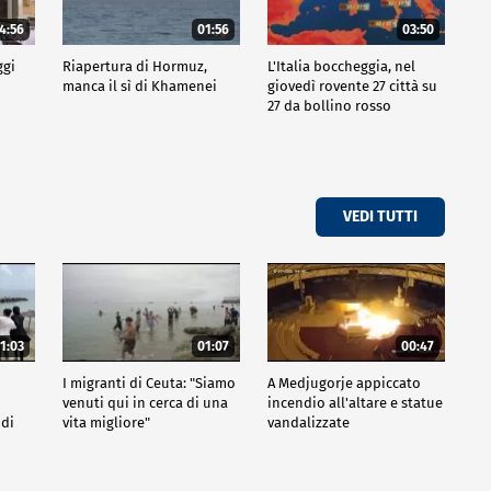
4:56
01:56
03:50
ggi
Riapertura di Hormuz,
L'Italia boccheggia, nel
manca il sì di Khamenei
giovedì rovente 27 città su
27 da bollino rosso
VEDI TUTTI
1:03
01:07
00:47
I migranti di Ceuta: "Siamo
A Medjugorje appiccato
venuti qui in cerca di una
incendio all'altare e statue
 di
vita migliore"
vandalizzate