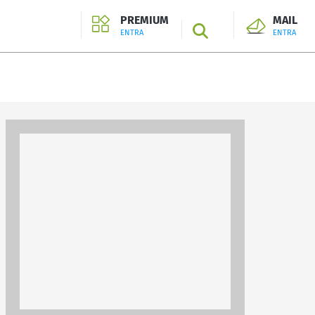
PREMIUM
MAIL
SEARCH
ENTRA
ENTRA
ENTRA