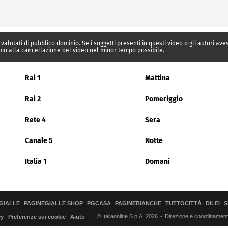
 valutati di pubblico dominio. Se i soggetti presenti in questi video o gli autori av
mo alla cancellazione del video nel minor tempo possibile.
Rai 1
Mattina
Rai 2
Pomeriggio
Rete 4
Sera
Canale 5
Notte
Italia 1
Domani
GIALLE
PAGINEGIALLE SHOP
PGCASA
PAGINEBIANCHE
TUTTOCITTÀ
DILEI
S
© Italiaonline S.p.A. 2026
Direzione e coordinamento 
cy
Preferenze sui cookie
Aiuto