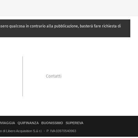
essero qualcosa in contrario alla pubblicazione, basterà fare richiesta di
Contatti
IVIAGGIA
QUIFINANZA
BUONISSIMO
SUPEREVA
di Libero Acquisition S.á r.l.
P. IVA 03970540963