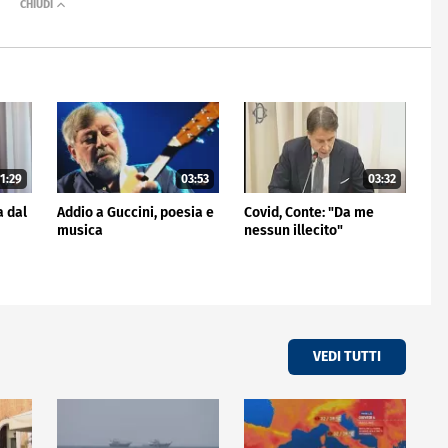
1:29
03:53
03:32
a dal
Addio a Guccini, poesia e
Covid, Conte: "Da me
musica
nessun illecito"
VEDI TUTTI