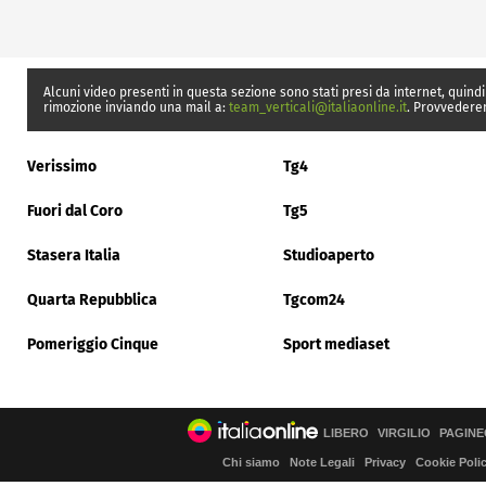
Alcuni video presenti in questa sezione sono stati presi da internet, quindi
rimozione inviando una mail a:
team_verticali@italiaonline.it
. Provvedere
Verissimo
Tg4
Fuori dal Coro
Tg5
Stasera Italia
Studioaperto
Quarta Repubblica
Tgcom24
Pomeriggio Cinque
Sport mediaset
LIBERO
VIRGILIO
PAGINE
Chi siamo
Note Legali
Privacy
Cookie Poli