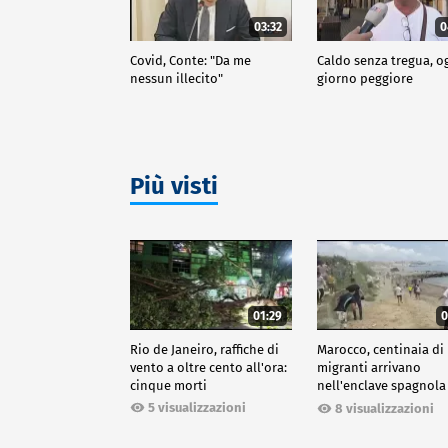
03:32
0
Covid, Conte: "Da me
Caldo senza tregua, o
nessun illecito"
giorno peggiore
Più visti
01:29
0
Rio de Janeiro, raffiche di
Marocco, centinaia di
vento a oltre cento all'ora:
migranti arrivano
cinque morti
nell'enclave spagnola
Ceuta
5 visualizzazioni
8 visualizzazioni