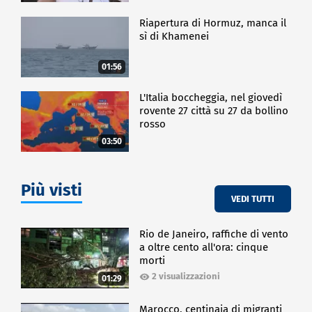
Riapertura di Hormuz, manca il
sì di Khamenei
01:56
L'Italia boccheggia, nel giovedì
rovente 27 città su 27 da bollino
rosso
03:50
Più visti
VEDI TUTTI
Rio de Janeiro, raffiche di vento
a oltre cento all'ora: cinque
morti
2 visualizzazioni
01:29
Marocco, centinaia di migranti