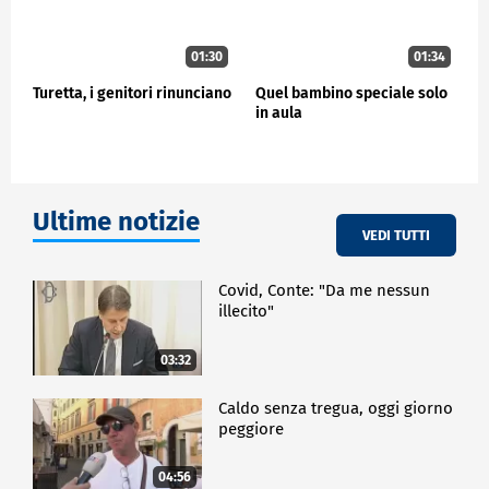
01:30
01:34
Turetta, i genitori rinunciano
Quel bambino speciale solo
in aula
Ultime notizie
VEDI TUTTI
Covid, Conte: "Da me nessun
illecito"
03:32
Caldo senza tregua, oggi giorno
peggiore
04:56