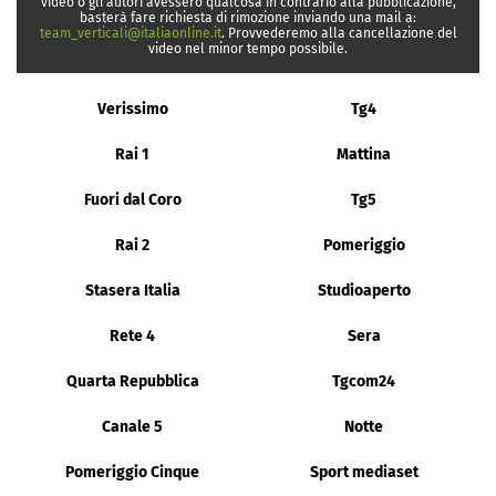
video o gli autori avessero qualcosa in contrario alla pubblicazione,
basterà fare richiesta di rimozione inviando una mail a:
team_verticali@italiaonline.it
. Provvederemo alla cancellazione del
video nel minor tempo possibile.
Verissimo
Tg4
Rai 1
Mattina
Fuori dal Coro
Tg5
Rai 2
Pomeriggio
Stasera Italia
Studioaperto
Rete 4
Sera
Quarta Repubblica
Tgcom24
Canale 5
Notte
Pomeriggio Cinque
Sport mediaset