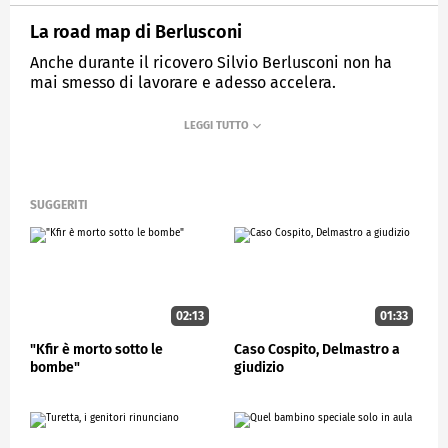
La road map di Berlusconi
Anche durante il ricovero Silvio Berlusconi non ha
mai smesso di lavorare e adesso accelera.
MEDIASET
STUDIOAPERTO
SUGGERITI
02:13
01:33
"Kfir è morto sotto le
Caso Cospito, Delmastro a
bombe"
giudizio