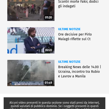
Scontri morte Fakir, dodici
gli indagati
01:20
ULTIME NOTIZIE
Ore decisive per Pirlo
Malagò riflette sul Ct
02:22
ULTIME NOTIZIE
Breaking News delle 14.00 |
Ucraina, incontro tra Rubio
e Lavrov a Manila
01:49
Alcuni video presenti in questa sezione sono stati presi da internet,
quindi valutati di pubblico dominio. Se i soggetti presenti in questi