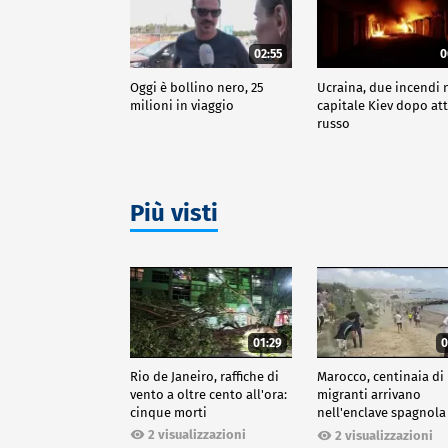
02:55
0
Oggi è bollino nero, 25
Ucraina, due incendi 
milioni in viaggio
capitale Kiev dopo at
russo
Più visti
01:29
0
Rio de Janeiro, raffiche di
Marocco, centinaia di
vento a oltre cento all'ora:
migranti arrivano
cinque morti
nell'enclave spagnola
Ceuta
2 visualizzazioni
2 visualizzazioni