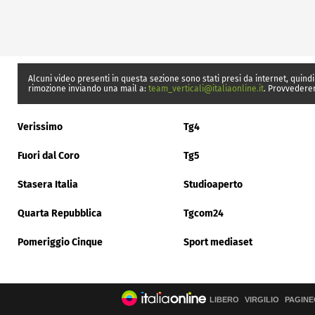
Alcuni video presenti in questa sezione sono stati presi da internet, quindi
rimozione inviando una mail a:
team_verticali@italiaonline.it
. Provvedere
Verissimo
Tg4
Fuori dal Coro
Tg5
Stasera Italia
Studioaperto
Quarta Repubblica
Tgcom24
Pomeriggio Cinque
Sport mediaset
LIBERO
VIRGILIO
PAGINE