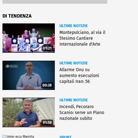
DI TENDENZA
ULTIME NOTIZIE
Montepulciano, al via il
51esimo Cantiere
Internazionale d'Arte
01:21
ULTIME NOTIZIE
Allarme Onu su
aumento esecuzioni
capitali Iran: 56
00:38
uccisioni da marzo
ULTIME NOTIZIE
Incendi, Pecoraro
Scanio: serve un Piano
nazionale subito
01:59
operativo
SPORT