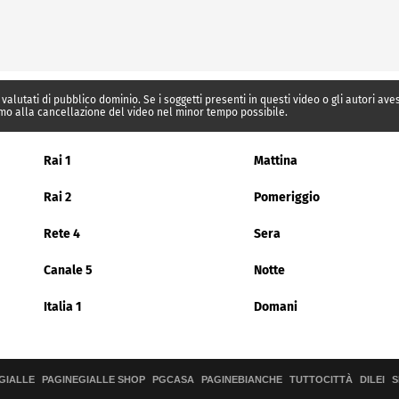
 valutati di pubblico dominio. Se i soggetti presenti in questi video o gli autori av
mo alla cancellazione del video nel minor tempo possibile.
Rai 1
Mattina
Rai 2
Pomeriggio
Rete 4
Sera
Canale 5
Notte
Italia 1
Domani
GIALLE
PAGINEGIALLE SHOP
PGCASA
PAGINEBIANCHE
TUTTOCITTÀ
DILEI
S