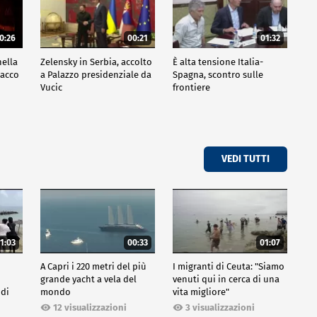
0:26
00:21
01:32
nella
Zelensky in Serbia, accolto
È alta tensione Italia-
tacco
a Palazzo presidenziale da
Spagna, scontro sulle
Vucic
frontiere
VEDI TUTTI
1:03
00:33
01:07
A Capri i 220 metri del più
I migranti di Ceuta: "Siamo
grande yacht a vela del
venuti qui in cerca di una
 di
mondo
vita migliore"
12 visualizzazioni
3 visualizzazioni