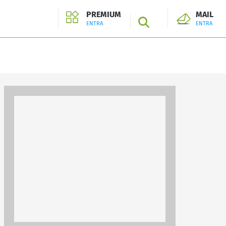
PREMIUM
MAIL
SEARCH
ENTRA
ENTRA
ENTRA