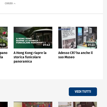
1:51
01:43
01:23
cipano
A Hong Kong riapre la
Adesso CR7 ha anche il
lla
storica funicolare
suo Museo
o
panoramica
VEDI TUTTI