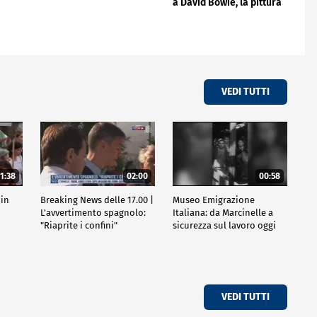
a David Bowie, la pittura
come seconda vita"
VEDI TUTTI
1:38
02:00
00:58
 in
Breaking News delle 17.00 |
Museo Emigrazione
l
L'avvertimento spagnolo:
Italiana: da Marcinelle a
"Riaprite i confini"
sicurezza sul lavoro oggi
VEDI TUTTI