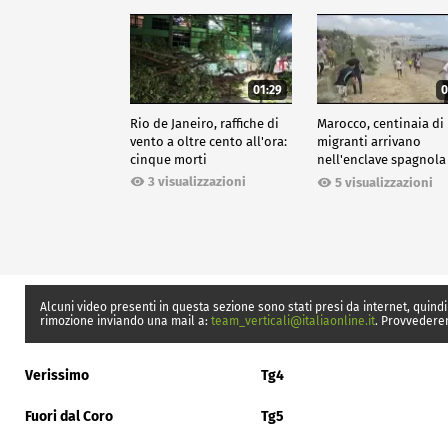
01:29
0
Rio de Janeiro, raffiche di
Marocco, centinaia di
vento a oltre cento all'ora:
migranti arrivano
cinque morti
nell'enclave spagnola
Ceuta
3 visualizzazioni
5 visualizzazioni
Alcuni video presenti in questa sezione sono stati presi da internet, quindi
rimozione inviando una mail a:
team_verticali@italiaonline.it
. Provvedere
Verissimo
Tg4
Fuori dal Coro
Tg5