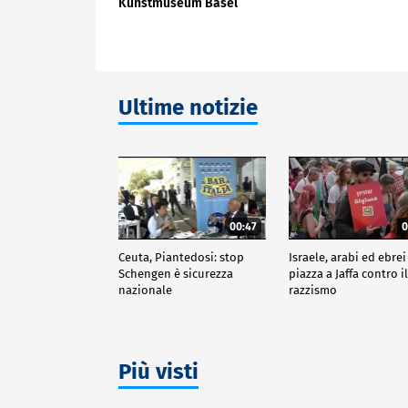
Kunstmuseum Basel
Ultime notizie
00:47
0
Ceuta, Piantedosi: stop
Israele, arabi ed ebrei
Schengen è sicurezza
piazza a Jaffa contro i
nazionale
razzismo
Più visti