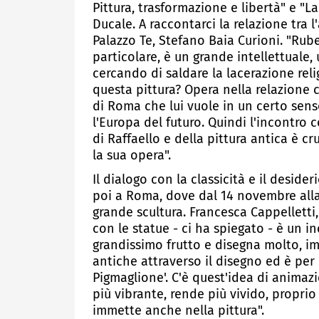
Pittura, trasformazione e libertà" e "La
Ducale. A raccontarci la relazione tra l'
Palazzo Te, Stefano Baia Curioni. "Ru
particolare, è un grande intellettuale,
cercando di saldare la lacerazione rel
questa pittura? Opera nella relazione 
di Roma che lui vuole in un certo sen
l'Europa del futuro. Quindi l'incontro 
di Raffaello e della pittura antica è cru
la sua opera".
Il dialogo con la classicità e il deside
poi a Roma, dove dal 14 novembre alla 
grande scultura. Francesca Cappelletti
con le statue - ci ha spiegato - è un
grandissimo frutto e disegna molto, im
antiche attraverso il disegno ed è per 
Pigmaglione'. C'è quest'idea di animaz
più vibrante, rende più vivido, proprio
immette anche nella pittura".