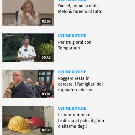
Diesel, primo sconto.
Meloni: faremo di tutto
02:03
ULTIME NOTIZIE
Per tre giorni con
Temptation
00:42
ULTIME NOTIZIE
Roggero resta in
carcere, i famigliari dei
rapinatori adesso
03:07
battono cassa
ULTIME NOTIZIE
I cantieri fermi e
l'edilizia al palo, il grido
d'allarme degli
02:30
architetti