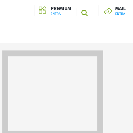
PREMIUM
MAIL
SEARCH
ENTRA
ENTRA
ENTRA