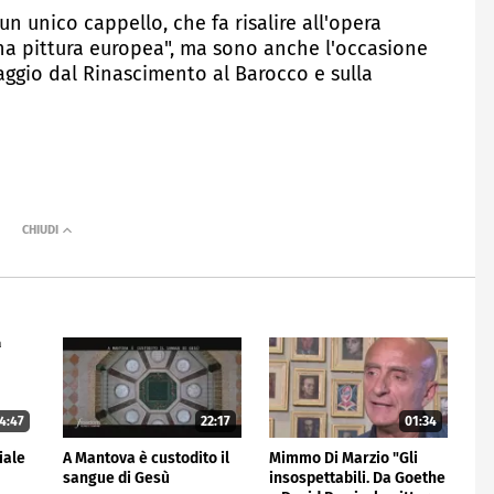
un unico cappello, che fa risalire all'opera
una pittura europea", ma sono anche l'occasione
saggio dal Rinascimento al Barocco e sulla
4:47
22:17
01:34
iale
A Mantova è custodito il
Mimmo Di Marzio "Gli
sangue di Gesù
insospettabili. Da Goethe