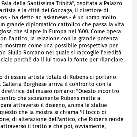
 Pala della Santissima Trinità", ospitata a Palazzo
artista e la città dei Gonzaga, il direttore di
bens - ha detto ad askanews - è un uomo molto
 un grande diplomatico cattolico che passa la vita
igiosa che si apre in Europa nel '600. Come opera
con l'antico, la relazione con la grande potenza
so mostrare come una possibile prospettiva per
con Giulio Romano nel quale si raccoglie l'eredità
ciale perché da lì lui trova la fonte per rilanciare
rio di essere artista totale di Rubens ci portano
Galleria Borghese arriva il confronto con la
, direttrice del museo romano: "Questo incontro
 incontro che sicuramente Rubens mette a
para attraverso il disegno, anima le statue
questo che la mostra si chiama 'Il tocco di
ione, di alterazione dell'antico, che Rubens rende
 attraverso il tratto e che poi, ovviamente,