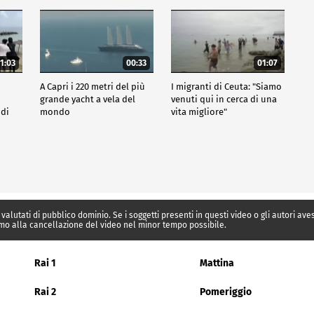
1:03
00:33
01:07
A Capri i 220 metri del più
I migranti di Ceuta: "Siamo
grande yacht a vela del
venuti qui in cerca di una
 di
mondo
vita migliore"
 valutati di pubblico dominio. Se i soggetti presenti in questi video o gli autori av
mo alla cancellazione del video nel minor tempo possibile.
Rai 1
Mattina
Rai 2
Pomeriggio