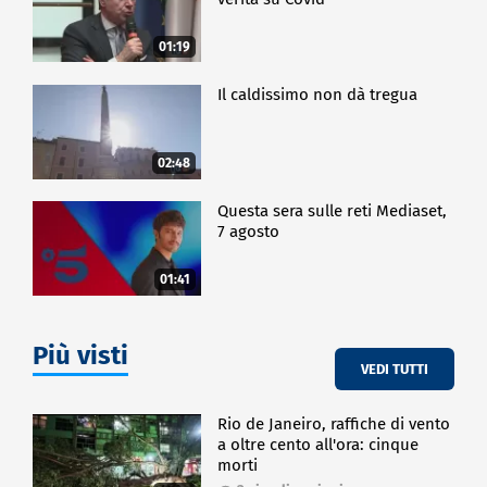
01:19
Il caldissimo non dà tregua
02:48
Questa sera sulle reti Mediaset,
7 agosto
01:41
Più visti
VEDI TUTTI
Rio de Janeiro, raffiche di vento
a oltre cento all'ora: cinque
morti