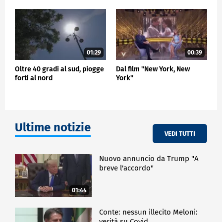
01:29
00:39
Oltre 40 gradi al sud, piogge
Dal film "New York, New
forti al nord
York"
Ultime notizie
VEDI TUTTI
Nuovo annuncio da Trump "A
breve l'accordo"
01:44
Conte: nessun illecito Meloni:
verità su Covid