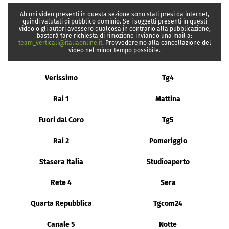
Alcuni video presenti in questa sezione sono stati presi da internet,
quindi valutati di pubblico dominio. Se i soggetti presenti in questi
video o gli autori avessero qualcosa in contrario alla pubblicazione,
basterà fare richiesta di rimozione inviando una mail a:
team_verticali@italiaonline.it
. Provvederemo alla cancellazione del
video nel minor tempo possibile.
Verissimo
Tg4
Rai 1
Mattina
Fuori dal Coro
Tg5
Rai 2
Pomeriggio
Stasera Italia
Studioaperto
Rete 4
Sera
Quarta Repubblica
Tgcom24
Canale 5
Notte