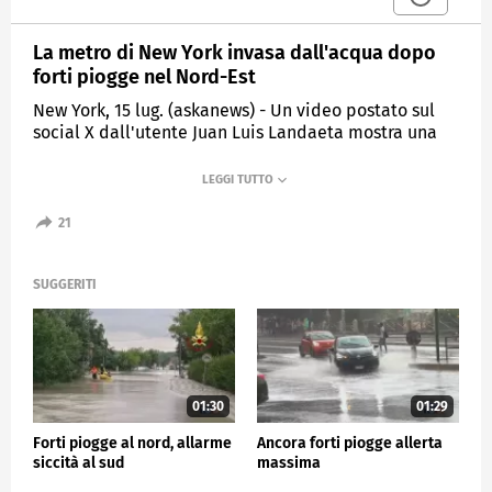
La metro di New York invasa dall'acqua dopo
forti piogge nel Nord-Est
New York, 15 lug. (askanews) - Un video postato sul
social X dall'utente Juan Luis Landaeta mostra una
stazione della metropolitana di New York (la "28th
Street station") sommersa dall'acqua dopo che
lunedì forti piogge hanno colpito il Nord-Est degli
Stati Uniti.
21
ESTERI
SUGGERITI
01:30
01:29
Forti piogge al nord, allarme
Ancora forti piogge allerta
siccità al sud
massima