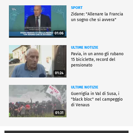
SPORT
Zidane: "Allenare la Francia
un sogno che si avvera"
01:06
ULTIME NOTIZIE
Pavia, in un anno gli rubano
15 biciclette, record del
pensionato
01:24
ULTIME NOTIZIE
Guerriglia in Val di Susa, i
"black bloc" nel campeggio
di Venaus
01:31