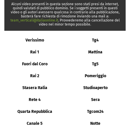
Alcuni video presenti in questa sezione sono stati presi da internet,
quindi valutati di pubblico dominio. Se i soggetti presenti in questi
video o gli autori avessero qualcosa in contrario alla pubblicazione,
basterà fare richiesta di rimozione inviando una mail a:
team_verticali@italiaonline.it
. Provvederemo alla cancellazione del
video nel minor tempo possibile.
Verissimo
Tg4
Rai 1
Mattina
Fuori dal Coro
Tg5
Rai 2
Pomeriggio
Stasera Italia
Studioaperto
Rete 4
Sera
Quarta Repubblica
Tgcom24
Canale 5
Notte