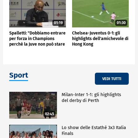
01:19
01:30
Spalletti: "Dobbiamo entrare
Chelsea-Juventus 0-1: gli
per forza in Champions
highlights dell'amichevole di
perché la Juve non può stare
Hong Kong
fuori"
Sport
VEDI TUTTI
Milan-Inter 1-1: gli highlights
del derby di Perth
02:45
Lo show delle Estathé 3x3 Italia
Finals