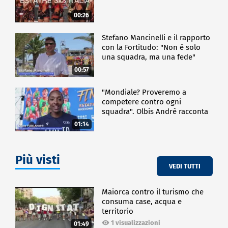
00:26
Stefano Mancinelli e il rapporto
con la Fortitudo: "Non è solo
una squadra, ma una fede"
00:57
"Mondiale? Proveremo a
competere contro ogni
squadra". Olbis Andrè racconta
il percorso di avvicinamento ai
01:14
prossimi mondiali in Germania.
Più visti
VEDI TUTTI
Maiorca contro il turismo che
consuma case, acqua e
territorio
1 visualizzazioni
01:49