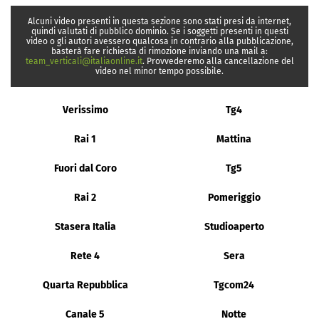
Alcuni video presenti in questa sezione sono stati presi da internet,
quindi valutati di pubblico dominio. Se i soggetti presenti in questi
video o gli autori avessero qualcosa in contrario alla pubblicazione,
basterà fare richiesta di rimozione inviando una mail a:
team_verticali@italiaonline.it
. Provvederemo alla cancellazione del
video nel minor tempo possibile.
Verissimo
Tg4
Rai 1
Mattina
Fuori dal Coro
Tg5
Rai 2
Pomeriggio
Stasera Italia
Studioaperto
Rete 4
Sera
Quarta Repubblica
Tgcom24
Canale 5
Notte