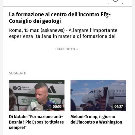
La formazione al centro dell'incontro Efg-
Consiglio dei geologi
Roma, 15 mar. (askanews) - Allargare l'importante
esperienza italiana in materia di formazione dei
geologi all'ambito europeo: è uno dei principali temi
di interesse comune discussi dalla Federazione
Europea dei Geologi (Efg) e il Consiglio Nazionale dei
geologi (Cng) nel loro incontro tenutosi a Roma,
come ha spiegato David Govoni, presidente eletto
della Federazione Europea dei Geologi.
SUGGERITI
CRONACA
00:52
01:27
Di Natale: "Formazione anti-
Meloni-Trump, il giorno
Bosnia? Pio Esposito titolare
dell'incontro a Washington
sempre!"