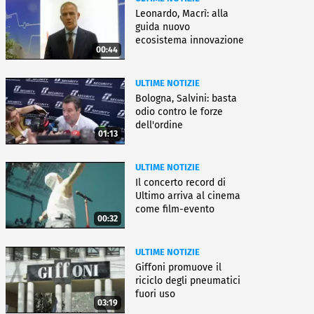
Leonardo, Macrì: alla
guida nuovo
ecosistema innovazione
00:44
ULTIME NOTIZIE
Bologna, Salvini: basta
odio contro le forze
dell'ordine
01:13
ULTIME NOTIZIE
Il concerto record di
Ultimo arriva al cinema
come film-evento
00:32
ULTIME NOTIZIE
Giffoni promuove il
riciclo degli pneumatici
fuori uso
03:19