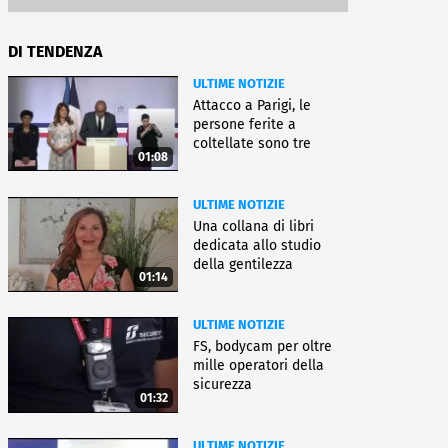
DI TENDENZA
ULTIME NOTIZIE
Attacco a Parigi, le
persone ferite a
coltellate sono tre
01:08
donne
ULTIME NOTIZIE
Una collana di libri
dedicata allo studio
della gentilezza
01:14
ULTIME NOTIZIE
FS, bodycam per oltre
mille operatori della
sicurezza
01:32
ULTIME NOTIZIE