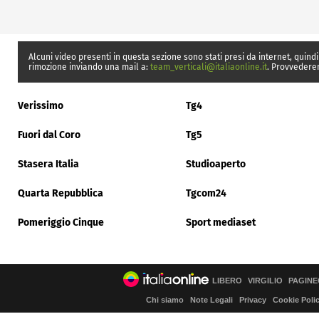
Alcuni video presenti in questa sezione sono stati presi da internet, quindi
rimozione inviando una mail a:
team_verticali@italiaonline.it
. Provvedere
Verissimo
Tg4
Fuori dal Coro
Tg5
Stasera Italia
Studioaperto
Quarta Repubblica
Tgcom24
Pomeriggio Cinque
Sport mediaset
LIBERO
VIRGILIO
PAGINE
Chi siamo
Note Legali
Privacy
Cookie Poli