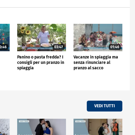
0:46
03:47
01:46
Panino o pasta fredda? I
Vacanze in spiaggia ma
consigli per un pranzo in
senza rinunciare al
spiaggia
pranzo al sacco
VEDI TUTTI