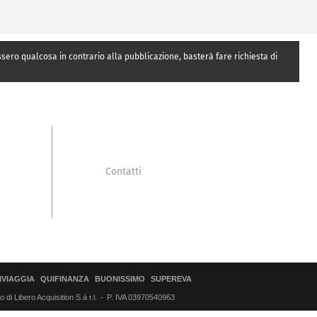
essero qualcosa in contrario alla pubblicazione, basterà fare richiesta di
Contatti
IVIAGGIA
QUIFINANZA
BUONISSIMO
SUPEREVA
di Libero Acquisition S.á r.l.
P. IVA 03970540963