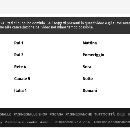
 valutati di pubblico dominio. Se i soggetti presenti in questi video o gli autori av
mo alla cancellazione del video nel minor tempo possibile.
Rai 1
Mattina
Rai 2
Pomeriggio
Rete 4
Sera
Canale 5
Notte
Italia 1
Domani
GIALLE
PAGINEGIALLE SHOP
PGCASA
PAGINEBIANCHE
TUTTOCITTÀ
DILEI
S
© Italiaonline S.p.A. 2026
Direzione e coordinamento 
cy
Preferenze sui cookie
Aiuto