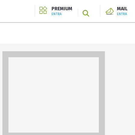
PREMIUM
MAIL
SEARCH
ENTRA
ENTRA
ENTRA