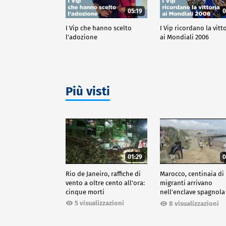
05:19
0
I Vip che hanno scelto
I Vip ricordano la vitt
l'adozione
ai Mondiali 2006
Più visti
01:29
0
Rio de Janeiro, raffiche di
Marocco, centinaia di
vento a oltre cento all'ora:
migranti arrivano
cinque morti
nell'enclave spagnola
Ceuta
5 visualizzazioni
8 visualizzazioni