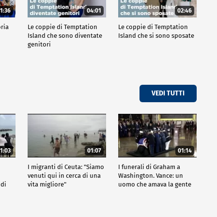
1:36
04:01
02:46
oria
Le coppie di Temptation
Le coppie di Temptation
Island che sono diventate
Island che si sono sposate
genitori
VEDI TUTTI
1:03
01:07
01:14
I migranti di Ceuta: "Siamo
I funerali di Graham a
venuti qui in cerca di una
Washington. Vance: un
 di
vita migliore"
uomo che amava la gente