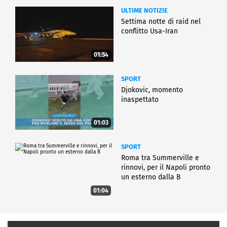
ULTIME NOTIZIE
Settima notte di raid nel
conflitto Usa-Iran
01:54
SPORT
Djokovic, momento
inaspettato
01:03
SPORT
Roma tra Summerville e
rinnovi, per il Napoli pronto
un esterno dalla B
01:04