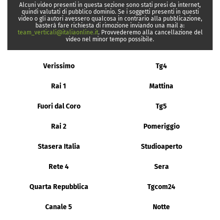
Alcuni video presenti in questa sezione sono stati presi da internet,
quindi valutati di pubblico dominio. Se i soggetti presenti in questi
video o gli autori avessero qualcosa in contrario alla pubblicazione,
basterà fare richiesta di rimozione inviando una mail a:
team_verticali@italiaonline.it
. Provvederemo alla cancellazione del
video nel minor tempo possibile.
Verissimo
Tg4
Rai 1
Mattina
Fuori dal Coro
Tg5
Rai 2
Pomeriggio
Stasera Italia
Studioaperto
Rete 4
Sera
Quarta Repubblica
Tgcom24
Canale 5
Notte