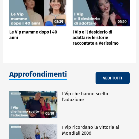
03:39
05:20
Le Vip mamme dopo i 40
I Vip e il desiderio di
anni
adottare: le storie
raccontate a Verissimo
Approfondimenti
VEDI TUTTI
I Vip che hanno scelto
l'adozione
05:19
I Vip ricordano la vittoria ai
Mondiali 2006