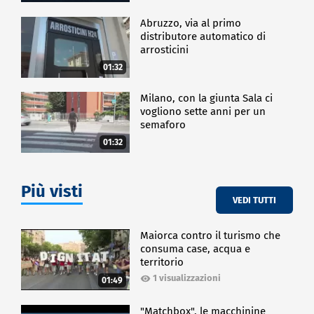
Abruzzo, via al primo
distributore automatico di
arrosticini
01:32
Milano, con la giunta Sala ci
vogliono sette anni per un
semaforo
01:32
Più visti
VEDI TUTTI
Maiorca contro il turismo che
consuma case, acqua e
territorio
1 visualizzazioni
01:49
"Matchbox", le macchinine