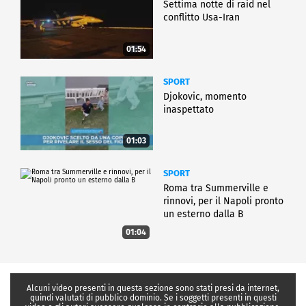
Settima notte di raid nel
conflitto Usa-Iran
01:54
SPORT
Djokovic, momento
inaspettato
01:03
SPORT
Roma tra Summerville e
rinnovi, per il Napoli pronto
un esterno dalla B
01:04
Alcuni video presenti in questa sezione sono stati presi da internet,
quindi valutati di pubblico dominio. Se i soggetti presenti in questi