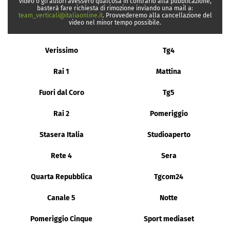
video o gli autori avessero qualcosa in contrario alla pubblicazione,
basterà fare richiesta di rimozione inviando una mail a:
team_verticali@italiaonline.it
. Provvederemo alla cancellazione del
video nel minor tempo possibile.
Verissimo
Tg4
Rai 1
Mattina
Fuori dal Coro
Tg5
Rai 2
Pomeriggio
Stasera Italia
Studioaperto
Rete 4
Sera
Quarta Repubblica
Tgcom24
Canale 5
Notte
Pomeriggio Cinque
Sport mediaset