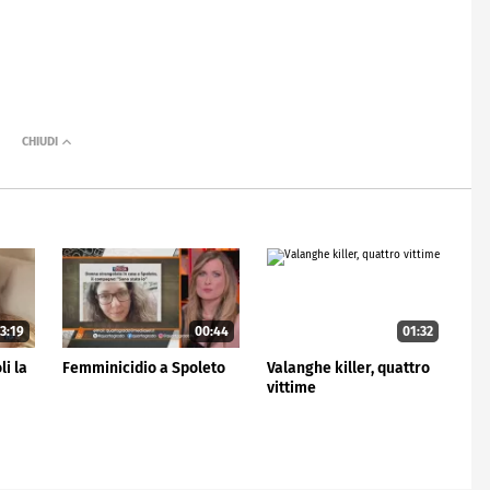
3:19
00:44
01:32
i la
Femminicidio a Spoleto
Valanghe killer, quattro
vittime