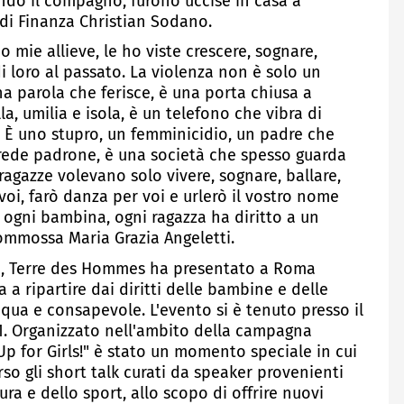
ando il compagno, furono uccise in casa a
 di Finanza Christian Sodano.
o mie allieve, le ho viste crescere, sognare,
i loro al passato. La violenza non è solo un
a parola che ferisce, è una porta chiusa a
, umilia e isola, è un telefono che vibra di
. È uno stupro, un femminicidio, un padre che
i crede padrone, è una società che spesso guarda
ragazze volevano solo vivere, sognare, ballare,
voi, farò danza per voi e urlerò il vostro nome
 ogni bambina, ogni ragazza ha diritto a un
commossa Maria Grazia Angeletti.
no, Terre des Hommes ha presentato a Roma
a a ripartire dai diritti delle bambine e delle
equa e consapevole. L'evento si è tenuto presso il
51. Organizzato nell'ambito della campagna
p for Girls!" è stato un momento speciale in cui
erso gli short talk curati da speaker provenienti
ra e dello sport, allo scopo di offrire nuovi