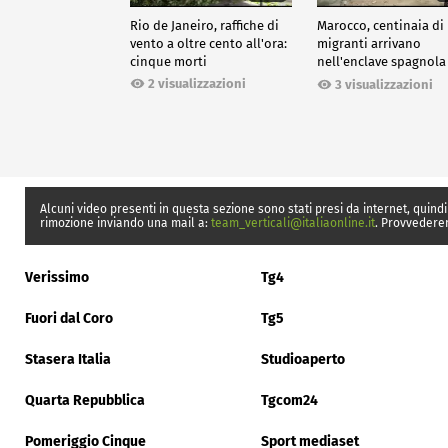
Rio de Janeiro, raffiche di
Marocco, centinaia di
vento a oltre cento all'ora:
migranti arrivano
cinque morti
nell'enclave spagnola
Ceuta
2 visualizzazioni
3 visualizzazioni
Alcuni video presenti in questa sezione sono stati presi da internet, quindi
rimozione inviando una mail a:
team_verticali@italiaonline.it
. Provvedere
Verissimo
Tg4
Fuori dal Coro
Tg5
Stasera Italia
Studioaperto
Quarta Repubblica
Tgcom24
Pomeriggio Cinque
Sport mediaset