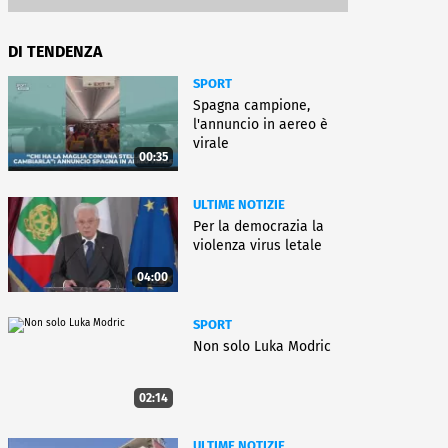
DI TENDENZA
SPORT
Spagna campione,
l'annuncio in aereo è
virale
00:35
ULTIME NOTIZIE
Per la democrazia la
violenza virus letale
04:00
SPORT
Non solo Luka Modric
02:14
ULTIME NOTIZIE