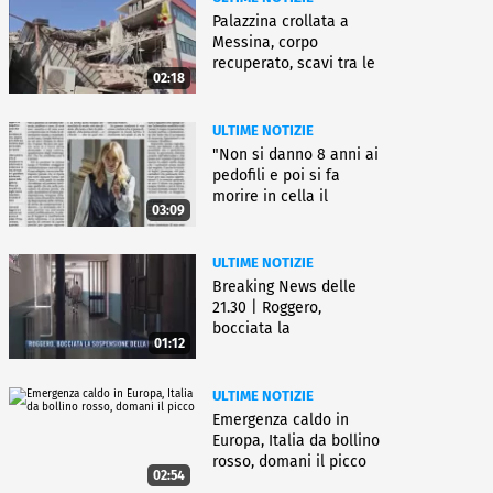
Palazzina crollata a
Messina, corpo
recuperato, scavi tra le
02:18
macerie
ULTIME NOTIZIE
"Non si danno 8 anni ai
pedofili e poi si fa
morire in cella il
03:09
gioielliere"
ULTIME NOTIZIE
Breaking News delle
21.30 | Roggero,
bocciata la
01:12
sospensione della pena
ULTIME NOTIZIE
Emergenza caldo in
Europa, Italia da bollino
rosso, domani il picco
02:54