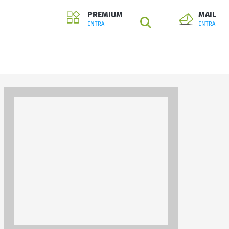
PREMIUM
MAIL
SEARCH
ENTRA
ENTRA
ENTRA