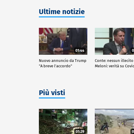
Ultime notizie
01:44
0
Nuovo annuncio da Trump
Conte: nessun illecito
"A breve l'accordo"
Meloni: verità su Covi
Più visti
01:29
0