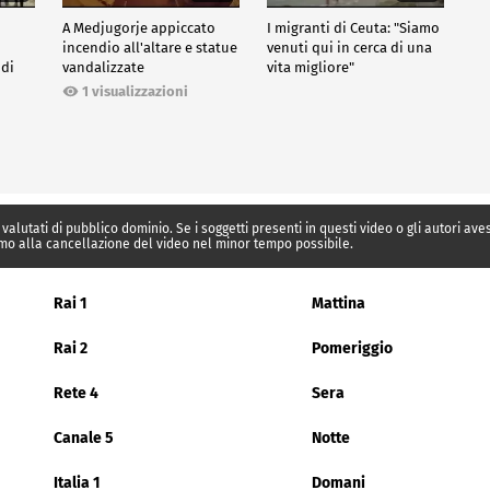
A Medjugorje appiccato
I migranti di Ceuta: "Siamo
incendio all'altare e statue
venuti qui in cerca di una
 di
vandalizzate
vita migliore"
1 visualizzazioni
 valutati di pubblico dominio. Se i soggetti presenti in questi video o gli autori av
mo alla cancellazione del video nel minor tempo possibile.
Rai 1
Mattina
Rai 2
Pomeriggio
Rete 4
Sera
Canale 5
Notte
Italia 1
Domani