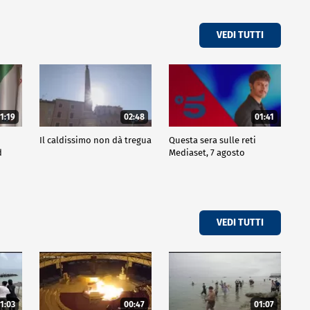
VEDI TUTTI
1:19
02:48
01:41
Il caldissimo non dà tregua
Questa sera sulle reti
d
Mediaset, 7 agosto
VEDI TUTTI
1:03
00:47
01:07