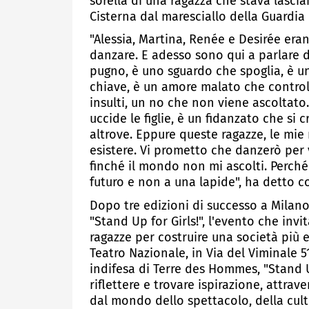
sorella di una ragazza che stava lasci
Cisterna dal maresciallo della Guardia
"Alessia, Martina, Renée e Desirée eran
danzare. E adesso sono qui a parlare d
pugno, è uno sguardo che spoglia, è un
chiave, è un amore malato che controlla
insulti, un no che non viene ascoltato
uccide le figlie, è un fidanzato che s
altrove. Eppure queste ragazze, le mie 
esistere. Vi prometto che danzerò per 
finché il mondo non mi ascolti. Perché
futuro e non a una lapide", ha detto 
Dopo tre edizioni di successo a Mila
"Stand Up for Girls!", l'evento che invit
ragazze per costruire una società più 
Teatro Nazionale, in Via del Viminale 
indifesa di Terre des Hommes, "Stand U
riflettere e trovare ispirazione, attrav
dal mondo dello spettacolo, della cultu