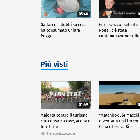
05:48
0
Garlasco: i dubbi su cosa
Garlasco: consulente
ha consumato Chiara
Poggi, c'è stata
Poggi
contaminazione sulle
unghie?
Più visti
01:49
0
Maiorca contro il turismo
"Matchbox", le macch
che consuma case, acqua e
diventano un film con
territorio
Cena e Jessica Biel
1 visualizzazioni