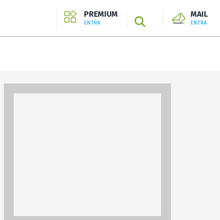
PREMIUM
MAIL
SEARCH
ENTRA
ENTRA
ENTRA