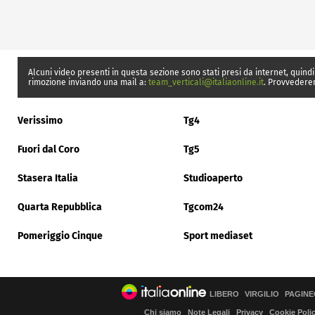
Alcuni video presenti in questa sezione sono stati presi da internet, quindi
rimozione inviando una mail a:
team_verticali@italiaonline.it
. Provvedere
Verissimo
Tg4
Fuori dal Coro
Tg5
Stasera Italia
Studioaperto
Quarta Repubblica
Tgcom24
Pomeriggio Cinque
Sport mediaset
LIBERO
VIRGILIO
PAGINE
Chi siamo
Note Legali
Privacy
Cookie Poli