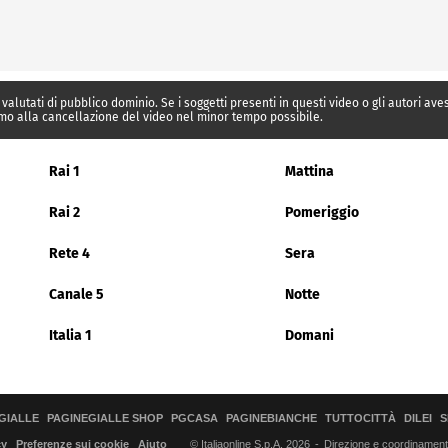
 valutati di pubblico dominio. Se i soggetti presenti in questi video o gli autori av
mo alla cancellazione del video nel minor tempo possibile.
Rai 1
Mattina
Rai 2
Pomeriggio
Rete 4
Sera
Canale 5
Notte
Italia 1
Domani
GIALLE
PAGINEGIALLE SHOP
PGCASA
PAGINEBIANCHE
TUTTOCITTÀ
DILEI
S
© Italiaonline S.p.A. 2026
Direzione e coordinamento 
cy
Preferenze sui cookie
Aiuto