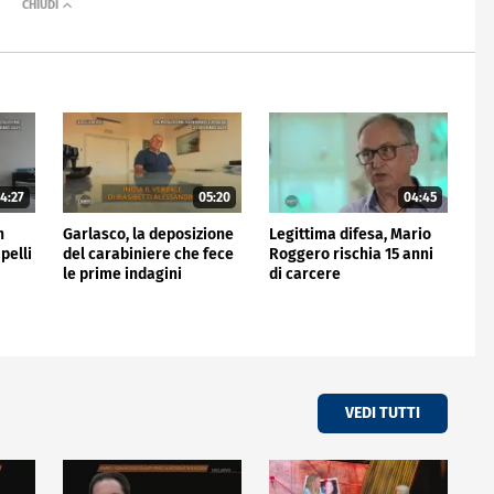
4:27
05:20
04:45
n
Garlasco, la deposizione
Legittima difesa, Mario
pelli
del carabiniere che fece
Roggero rischia 15 anni
le prime indagini
di carcere
VEDI TUTTI