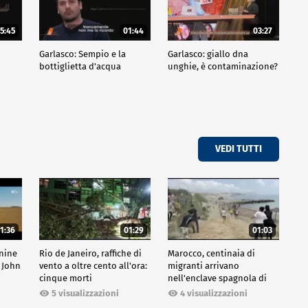
5:45
01:44
03:27
Garlasco: Sempio e la
Garlasco: giallo dna
bottiglietta d'acqua
unghie, è contaminazione?
VEDI TUTTI
1:36
01:29
01:03
inine
Rio de Janeiro, raffiche di
Marocco, centinaia di
 John
vento a oltre cento all'ora:
migranti arrivano
cinque morti
nell'enclave spagnola di
Ceuta
5 visualizzazioni
4 visualizzazioni