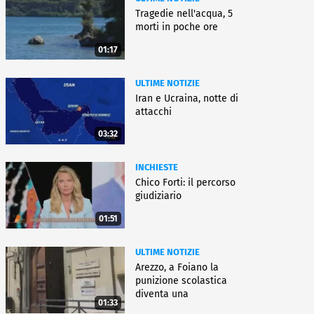
Tragedie nell'acqua, 5
morti in poche ore
01:17
ULTIME NOTIZIE
Iran e Ucraina, notte di
attacchi
03:32
INCHIESTE
Chico Forti: il percorso
giudiziario
01:51
ULTIME NOTIZIE
Arezzo, a Foiano la
punizione scolastica
diventa una
01:33
rieducazione