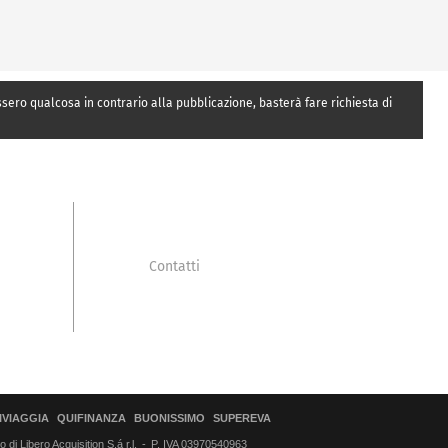
essero qualcosa in contrario alla pubblicazione, basterà fare richiesta di
Contatti
IVIAGGIA
QUIFINANZA
BUONISSIMO
SUPEREVA
di Libero Acquisition S.á r.l.
P. IVA 03970540963