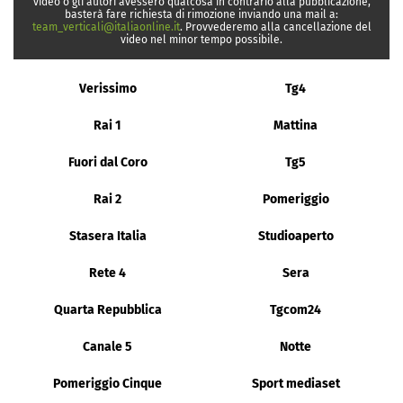
video o gli autori avessero qualcosa in contrario alla pubblicazione,
basterà fare richiesta di rimozione inviando una mail a:
team_verticali@italiaonline.it
. Provvederemo alla cancellazione del
video nel minor tempo possibile.
Verissimo
Tg4
Rai 1
Mattina
Fuori dal Coro
Tg5
Rai 2
Pomeriggio
Stasera Italia
Studioaperto
Rete 4
Sera
Quarta Repubblica
Tgcom24
Canale 5
Notte
Pomeriggio Cinque
Sport mediaset