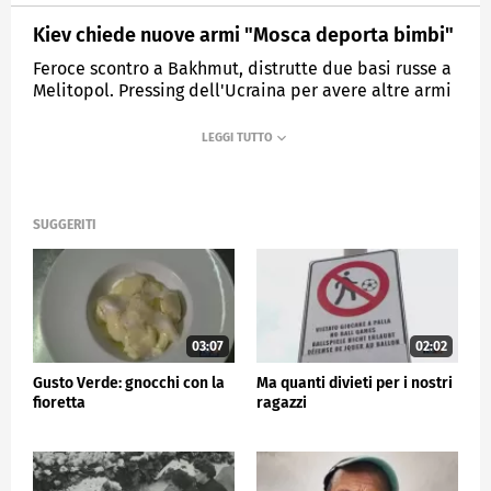
Kiev chiede nuove armi "Mosca deporta bimbi"
Feroce scontro a Bakhmut, distrutte due basi russe a
Melitopol. Pressing dell'Ucraina per avere altre armi
dall'occidente.
MEDIASET
TG5
SUGGERITI
03:07
02:02
Gusto Verde: gnocchi con la
Ma quanti divieti per i nostri
fioretta
ragazzi