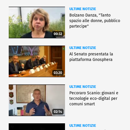
ULTIME NOTIZIE
Bolzano Danza, "Tanto
spazio alle donne, pubblico
partecipe"
00:32
ULTIME NOTIZIE
Al Senato presentata la
piattaforma Gnosphera
03:20
ULTIME NOTIZIE
Pecoraro Scanio: giovani e
tecnologie eco-digital per
comuni smart
02:14
ULTIME NOTIZIE