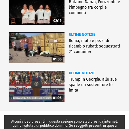
Bolzano Danza, l'orizzonte e
l'impegno tra corpi e
comunità
02:16
ULTIME NOTIZIE
Roma, moto e pezzi di
ricambio rubati: sequestrati
21 container
01:06
ULTIME NOTIZIE
Trump in Georgia, alle sue
spalle un sostenitore lo
imita
01:06
Alcuni video presenti in questa sezione sono stati presi da internet,
quindi valutati di pubblico dominio. Se i soggetti presenti in questi