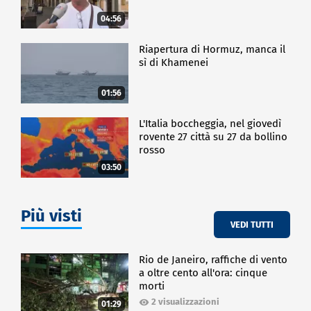
04:56
Riapertura di Hormuz, manca il
sì di Khamenei
01:56
L'Italia boccheggia, nel giovedì
rovente 27 città su 27 da bollino
rosso
03:50
Più visti
VEDI TUTTI
Rio de Janeiro, raffiche di vento
a oltre cento all'ora: cinque
morti
2 visualizzazioni
01:29