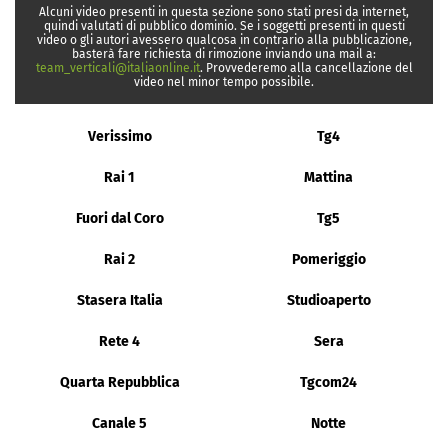
Alcuni video presenti in questa sezione sono stati presi da internet,
quindi valutati di pubblico dominio. Se i soggetti presenti in questi
video o gli autori avessero qualcosa in contrario alla pubblicazione,
basterà fare richiesta di rimozione inviando una mail a:
team_verticali@italiaonline.it
. Provvederemo alla cancellazione del
video nel minor tempo possibile.
Verissimo
Tg4
Rai 1
Mattina
Fuori dal Coro
Tg5
Rai 2
Pomeriggio
Stasera Italia
Studioaperto
Rete 4
Sera
Quarta Repubblica
Tgcom24
Canale 5
Notte