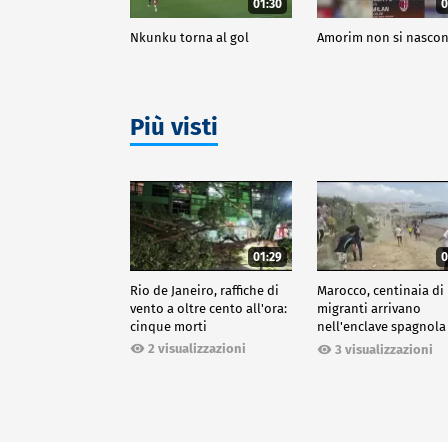
01:30
0
Nkunku torna al gol
Amorim non si nasco
Più visti
01:29
0
Rio de Janeiro, raffiche di
Marocco, centinaia di
vento a oltre cento all'ora:
migranti arrivano
cinque morti
nell'enclave spagnola
Ceuta
2 visualizzazioni
3 visualizzazioni