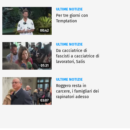
ULTIME NOTIZIE
Per tre giorni con
Temptation
00:42
ULTIME NOTIZIE
Da cacciatrice di
fascisti a cacciatrice di
lavoratori, Salis
01:31
condannata
ULTIME NOTIZIE
Roggero resta in
carcere, i famigliari dei
rapinatori adesso
03:07
battono cassa