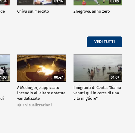
1:34
01:14
02:09
nde
Chivu sul mercato
Zhegrova, anno zero
VEDI TUTTI
1:03
00:47
01:07
A Medjugorje appiccato
I migranti di Ceuta: "Siamo
incendio all'altare e statue
venuti qui in cerca di una
 di
vandalizzate
vita migliore"
1 visualizzazioni