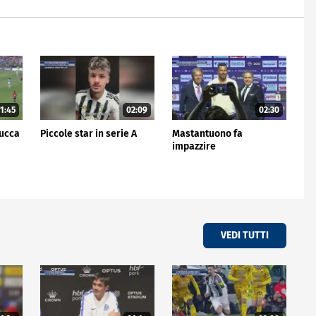
1:45
02:09
02:30
Lucca
Piccole star in serie A
Mastantuono fa
impazzire
VEDI TUTTI