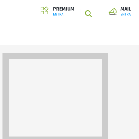
PREMIUM
MAIL
SEARCH
ENTRA
ENTRA
ENTRA