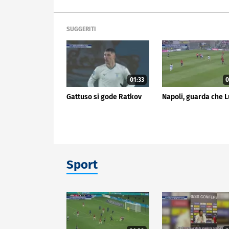
SUGGERITI
01:33
0
Gattuso si gode Ratkov
Napoli, guarda che 
Sport