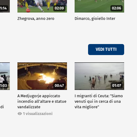
1:14
02:09
02:06
Zhegrova, anno zero
Dimarco, gioiello Inter
VEDI TUTTI
1:03
00:47
01:07
A Medjugorje appiccato
I migranti di Ceuta: "Siamo
incendio all'altare e statue
venuti qui in cerca di una
 di
vandalizzate
vita migliore"
1 visualizzazioni