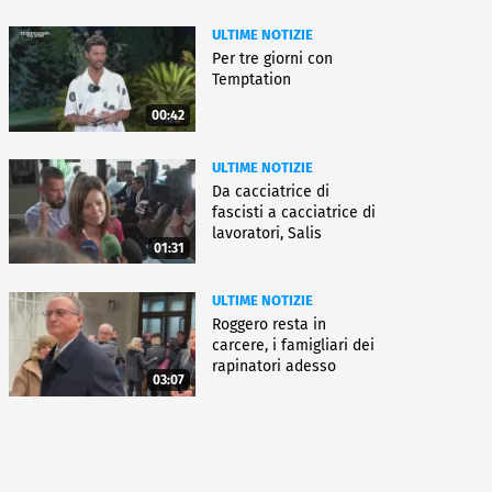
ULTIME NOTIZIE
Per tre giorni con
Temptation
00:42
ULTIME NOTIZIE
Da cacciatrice di
fascisti a cacciatrice di
lavoratori, Salis
01:31
condannata
ULTIME NOTIZIE
Roggero resta in
carcere, i famigliari dei
rapinatori adesso
03:07
battono cassa