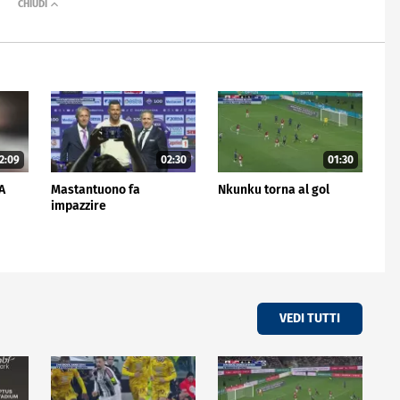
2:09
02:30
01:30
 A
Mastantuono fa
Nkunku torna al gol
impazzire
VEDI TUTTI