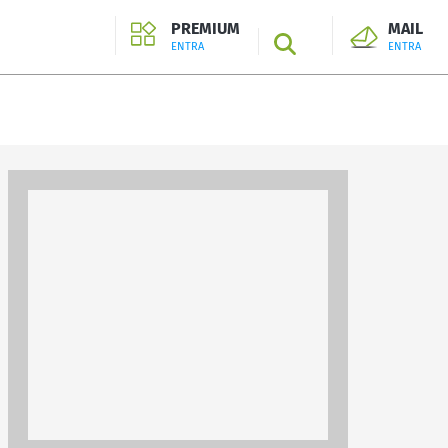
PREMIUM
MAIL
SEARCH
ENTRA
ENTRA
ENTRA