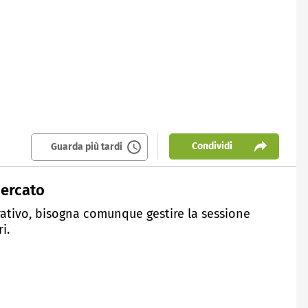
Condividi
Guarda più tardi
mercato
rativo, bisogna comunque gestire la sessione
i.