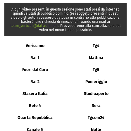
Alcuni video presenti in questa sezione sono stati presi da internet,
quindi valutati di pubblico dominio. Se i soggetti presenti in questi
video o gli autori avessero qualcosa in contrario alla pubblicazione,
basterà fare richiesta di rimozione inviando una mail a:
team_verticali@italiaonline.it
. Provvederemo alla cancellazione del
video nel minor tempo possibile.
Verissimo
Tg4
Rai 1
Mattina
Fuori dal Coro
Tg5
Rai 2
Pomeriggio
Stasera Italia
Studioaperto
Rete 4
Sera
Quarta Repubblica
Tgcom24
Canale 5
Notte