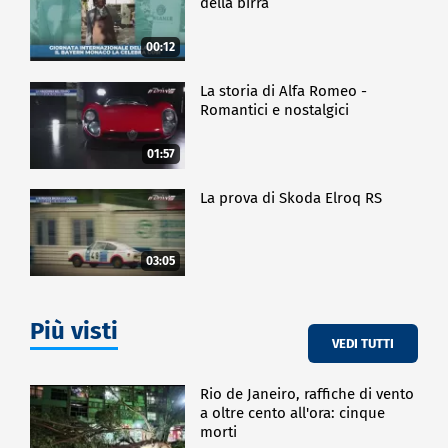
della birra
00:12
La storia di Alfa Romeo -
Romantici e nostalgici
01:57
La prova di Skoda Elroq RS
03:05
Più visti
VEDI TUTTI
Rio de Janeiro, raffiche di vento
a oltre cento all'ora: cinque
morti