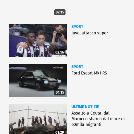
02:15
SPORT
Juve, attacco super
02:16
SPORT
Ford Escort Mk1 RS
01:15
ULTIME NOTIZIE
Assalto a Ceuta, dal
Marocco sbarco dal mare di
60mila migranti
01:29