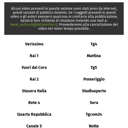
Alcuni video presenti in questa sezione sono stati presi da internet,
quindi valutati di pubblico dominio. Se i soggetti presenti in questi
video o gli autori avessero qualcosa in contrario alla pubblicazione,
basterà fare richiesta di rimozione inviando una mail a:
team_verticali@italiaonline.it
. Provvederemo alla cancellazione del
video nel minor tempo possibile.
Verissimo
Tg4
Rai 1
Mattina
Fuori dal Coro
Tg5
Rai 2
Pomeriggio
Stasera Italia
Studioaperto
Rete 4
Sera
Quarta Repubblica
Tgcom24
Canale 5
Notte