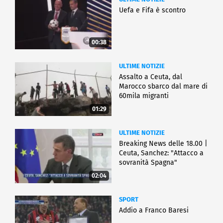
Uefa e Fifa è scontro
00:38
ULTIME NOTIZIE
Assalto a Ceuta, dal
Marocco sbarco dal mare di
60mila migranti
01:29
ULTIME NOTIZIE
Breaking News delle 18.00 |
Ceuta, Sanchez: "Attacco a
sovranità Spagna"
02:04
SPORT
Addio a Franco Baresi