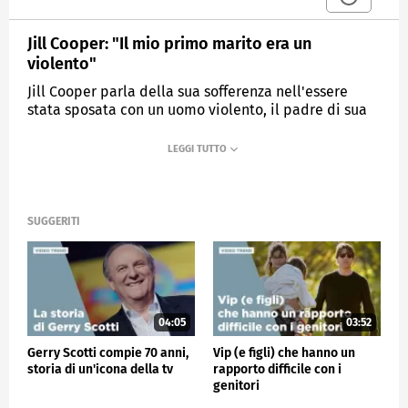
Jill Cooper: "Il mio primo marito era un
violento"
Jill Cooper parla della sua sofferenza nell'essere
stata sposata con un uomo violento, il padre di sua
figlia e manda un messaggio a tutte le donne.
MEDIASET
VERISSIMO
SUGGERITI
04:05
03:52
Gerry Scotti compie 70 anni,
Vip (e figli) che hanno un
storia di un'icona della tv
rapporto difficile con i
genitori