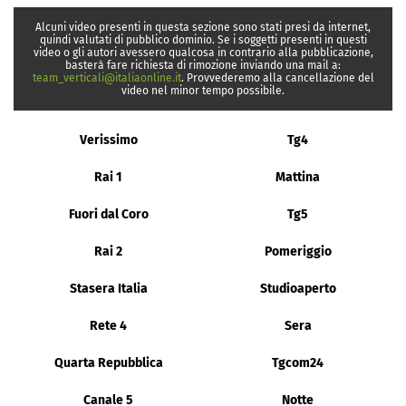
Alcuni video presenti in questa sezione sono stati presi da internet,
quindi valutati di pubblico dominio. Se i soggetti presenti in questi
video o gli autori avessero qualcosa in contrario alla pubblicazione,
basterà fare richiesta di rimozione inviando una mail a:
team_verticali@italiaonline.it
. Provvederemo alla cancellazione del
video nel minor tempo possibile.
Verissimo
Tg4
Rai 1
Mattina
Fuori dal Coro
Tg5
Rai 2
Pomeriggio
Stasera Italia
Studioaperto
Rete 4
Sera
Quarta Repubblica
Tgcom24
Canale 5
Notte