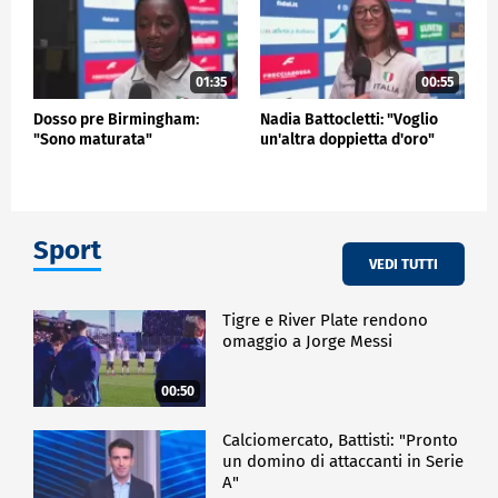
01:35
00:55
Dosso pre Birmingham:
Nadia Battocletti: "Voglio
"Sono maturata"
un'altra doppietta d'oro"
Sport
VEDI TUTTI
Tigre e River Plate rendono
omaggio a Jorge Messi
00:50
Calciomercato, Battisti: "Pronto
un domino di attaccanti in Serie
A"