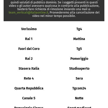
quindi valutati di pubblico dominio. Se i soggetti presenti in questi
video o gli autori avessero qualcosa in contrario alla pubblicazione,
basterà fare richiesta di rimozione inviando una mail a:
team_verticali@italiaonline.it
. Provvederemo alla cancellazione del
video nel minor tempo possibile.
Verissimo
Tg4
Rai 1
Mattina
Fuori dal Coro
Tg5
Rai 2
Pomeriggio
Stasera Italia
Studioaperto
Rete 4
Sera
Quarta Repubblica
Tgcom24
Canale 5
Notte