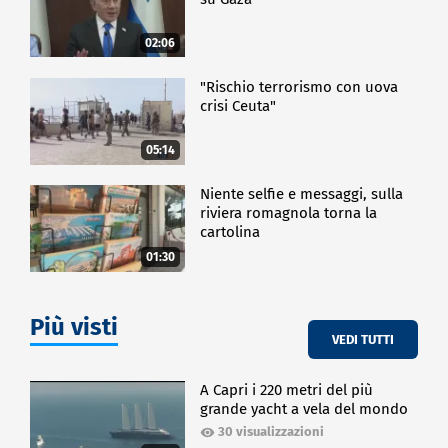
02:06
"Rischio terrorismo con uova
crisi Ceuta"
05:14
Niente selfie e messaggi, sulla
riviera romagnola torna la
cartolina
01:30
Più visti
VEDI TUTTI
A Capri i 220 metri del più
grande yacht a vela del mondo
30 visualizzazioni