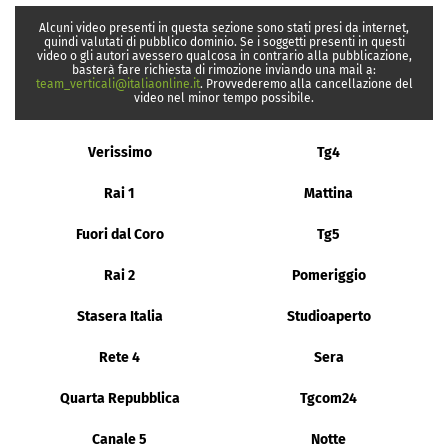
Alcuni video presenti in questa sezione sono stati presi da internet,
quindi valutati di pubblico dominio. Se i soggetti presenti in questi
video o gli autori avessero qualcosa in contrario alla pubblicazione,
basterà fare richiesta di rimozione inviando una mail a:
team_verticali@italiaonline.it
. Provvederemo alla cancellazione del
video nel minor tempo possibile.
Verissimo
Tg4
Rai 1
Mattina
Fuori dal Coro
Tg5
Rai 2
Pomeriggio
Stasera Italia
Studioaperto
Rete 4
Sera
Quarta Repubblica
Tgcom24
Canale 5
Notte