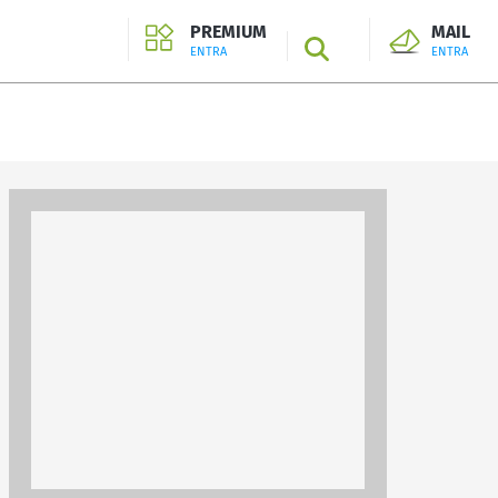
PREMIUM
MAIL
SEARCH
ENTRA
ENTRA
ENTRA