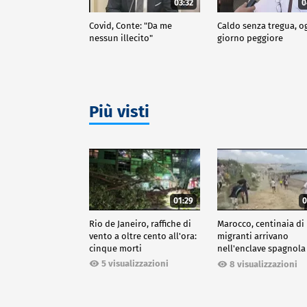
03:32
0
Covid, Conte: "Da me
Caldo senza tregua, o
nessun illecito"
giorno peggiore
Più visti
01:29
0
Rio de Janeiro, raffiche di
Marocco, centinaia di
vento a oltre cento all'ora:
migranti arrivano
cinque morti
nell'enclave spagnola
Ceuta
5 visualizzazioni
8 visualizzazioni