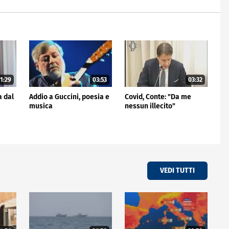
1:29
03:53
03:32
a dal
Addio a Guccini, poesia e
Covid, Conte: "Da me
musica
nessun illecito"
VEDI TUTTI