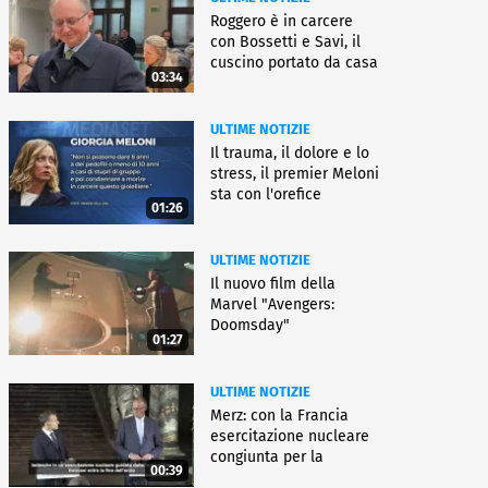
Roggero è in carcere
con Bossetti e Savi, il
cuscino portato da casa
03:34
ULTIME NOTIZIE
Il trauma, il dolore e lo
stress, il premier Meloni
sta con l'orefice
01:26
ULTIME NOTIZIE
Il nuovo film della
Marvel "Avengers:
Doomsday"
01:27
ULTIME NOTIZIE
Merz: con la Francia
esercitazione nucleare
congiunta per la
00:39
deterrenza