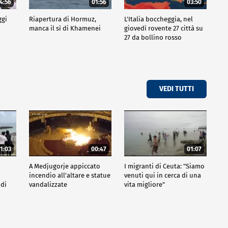
4:56
01:56
03:50
ggi
Riapertura di Hormuz,
L'Italia boccheggia, nel
manca il sì di Khamenei
giovedì rovente 27 città su
27 da bollino rosso
VEDI TUTTI
1:03
00:47
01:07
A Medjugorje appiccato
I migranti di Ceuta: "Siamo
incendio all'altare e statue
venuti qui in cerca di una
 di
vandalizzate
vita migliore"