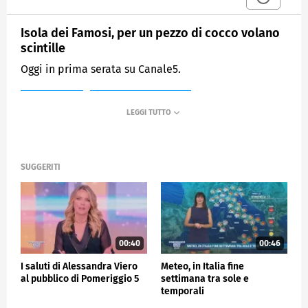
Isola dei Famosi, per un pezzo di cocco volano
scintille
Oggi in prima serata su Canale5.
MEDIASET
POMERIGGIO CINQUE
SUGGERITI
00:40
00:46
I saluti di Alessandra Viero
Meteo, in Italia fine
al pubblico di Pomeriggio 5
settimana tra sole e
temporali