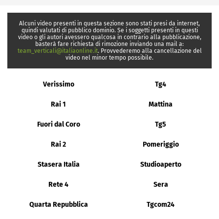
Alcuni video presenti in questa sezione sono stati presi da internet,
quindi valutati di pubblico dominio. Se i soggetti presenti in questi
video o gli autori avessero qualcosa in contrario alla pubblicazione,
basterà fare richiesta di rimozione inviando una mail a:
team_verticali@italiaonline.it
. Provvederemo alla cancellazione del
video nel minor tempo possibile.
Verissimo
Tg4
Rai 1
Mattina
Fuori dal Coro
Tg5
Rai 2
Pomeriggio
Stasera Italia
Studioaperto
Rete 4
Sera
Quarta Repubblica
Tgcom24