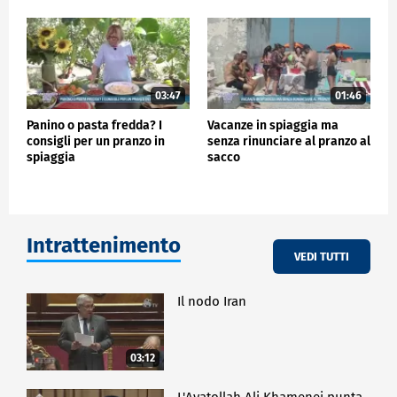
03:47
01:46
Panino o pasta fredda? I
Vacanze in spiaggia ma
consigli per un pranzo in
senza rinunciare al pranzo al
spiaggia
sacco
Intrattenimento
VEDI TUTTI
Il nodo Iran
03:12
L'Ayatollah Ali Khamenei punta