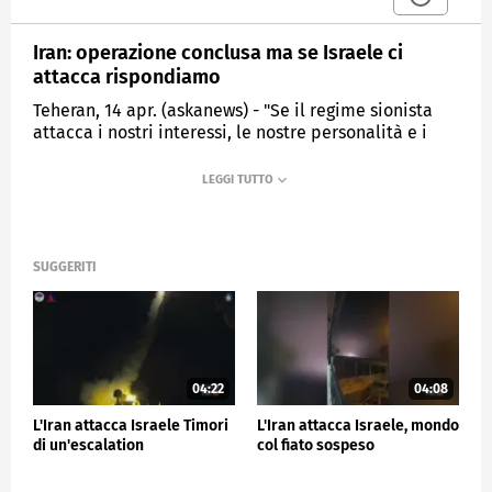
Iran: operazione conclusa ma se Israele ci
attacca rispondiamo
Teheran, 14 apr. (askanews) - "Se il regime sionista
attacca i nostri interessi, le nostre personalità e i
nostri cittadini da qualsiasi luogo, noi li
contrattaccheremo". Così il maggiore Generale
Hosein Salami, comandante in capo dell'IRGC, il
Corpo delle guardie della rivoluzione islamica,
pasdaran in farsi, dopo l'annuncio che l'Iran
considera terminata l'operazione contro Israele.
SUGGERITI
Nella notte sono stati lanciati otlre 300 fra droni e
missili che non hanno provocato vittime.
ESTERI
04:22
04:08
L'Iran attacca Israele Timori
L'Iran attacca Israele, mondo
di un'escalation
col fiato sospeso