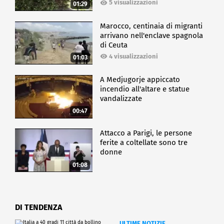
5 visualizzazioni
01:29
Marocco, centinaia di migranti
arrivano nell'enclave spagnola
di Ceuta
4 visualizzazioni
01:03
A Medjugorje appiccato
incendio all'altare e statue
vandalizzate
00:47
Attacco a Parigi, le persone
ferite a coltellate sono tre
donne
01:08
DI TENDENZA
ULTIME NOTIZIE