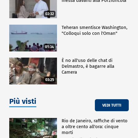
messa davanti alla Porziuncola
02:32
Teheran smentisce Washington,
"Colloqui solo con l'Oman"
01:34
È no all'uso delle chat di
Delmastro, è bagarre alla
Camera
03:25
Più visti
VEDI TUTTI
Rio de Janeiro, raffiche di vento
a oltre cento all'ora: cinque
morti