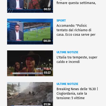
firmare questa settimana,
ma..."
00:32
SPORT
Accomando: "Pulisic
tentato dal richiamo di
casa. Ecco cosa serve per
partire"
00:20
ULTIME NOTIZIE
L'Italia tra tempeste, super
caldo e incendi
03:22
ULTIME NOTIZIE
Breaking News delle 16.30 |
Cisgiordania, sale la
tensione: 5 vittime
01:56