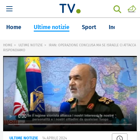
Home
Ultime notizie
Sport
Inchieste
HOME
ULTIME NOTIZIE
IRAN: OPERAZIONE CONCLUSA MA SE ISRAELE CI ATTACCA
RISPONDIAMO
ULTIME NOTIZIE
14 APRILE 2024