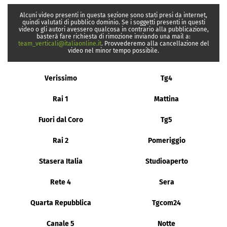
Alcuni video presenti in questa sezione sono stati presi da internet,
quindi valutati di pubblico dominio. Se i soggetti presenti in questi
video o gli autori avessero qualcosa in contrario alla pubblicazione,
basterà fare richiesta di rimozione inviando una mail a:
team_verticali@italiaonline.it
. Provvederemo alla cancellazione del
video nel minor tempo possibile.
Verissimo
Tg4
Rai 1
Mattina
Fuori dal Coro
Tg5
Rai 2
Pomeriggio
Stasera Italia
Studioaperto
Rete 4
Sera
Quarta Repubblica
Tgcom24
Canale 5
Notte