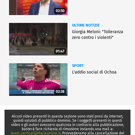
02:50
ULTIME NOTIZIE
Giorgia Meloni: "Tolleranza
zero contro i violenti"
01:47
SPORT
L'addio social di Ochoa
02:38
Alcuni video presenti in questa sezione sono stati presi da internet,
quindi valutati di pubblico dominio. Se i soggetti presenti in questi
video o gli autori avessero qualcosa in contrario alla pubblicazione,
basterà fare richiesta di rimozione inviando una mail a:
team_verticali@italiaonline.it
. Provvederemo alla cancellazione del