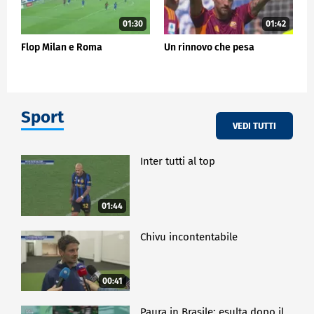
01:30
01:42
Flop Milan e Roma
Un rinnovo che pesa
Sport
VEDI TUTTI
Inter tutti al top
01:44
Chivu incontentabile
00:41
Paura in Brasile: esulta dopo il