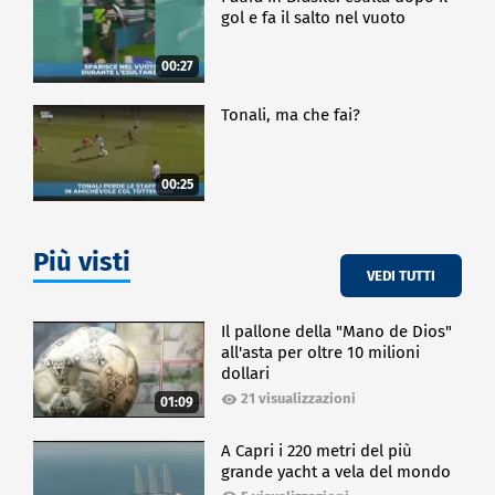
gol e fa il salto nel vuoto
00:27
Tonali, ma che fai?
00:25
Più visti
VEDI TUTTI
Il pallone della "Mano de Dios"
all'asta per oltre 10 milioni
dollari
21 visualizzazioni
01:09
A Capri i 220 metri del più
grande yacht a vela del mondo