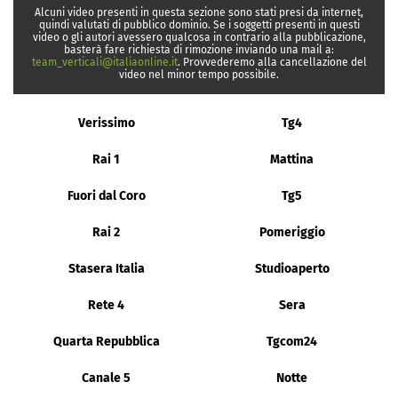
Alcuni video presenti in questa sezione sono stati presi da internet,
quindi valutati di pubblico dominio. Se i soggetti presenti in questi
video o gli autori avessero qualcosa in contrario alla pubblicazione,
basterà fare richiesta di rimozione inviando una mail a:
team_verticali@italiaonline.it
. Provvederemo alla cancellazione del
video nel minor tempo possibile.
Verissimo
Tg4
Rai 1
Mattina
Fuori dal Coro
Tg5
Rai 2
Pomeriggio
Stasera Italia
Studioaperto
Rete 4
Sera
Quarta Repubblica
Tgcom24
Canale 5
Notte