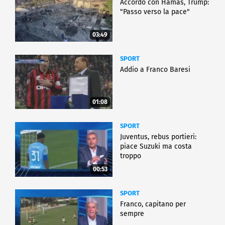
Accordo con Hamas, Trump:
"Passo verso la pace"
03:49
SPORT
Addio a Franco Baresi
01:08
SPORT
Juventus, rebus portieri:
piace Suzuki ma costa
troppo
00:53
SPORT
Franco, capitano per
sempre