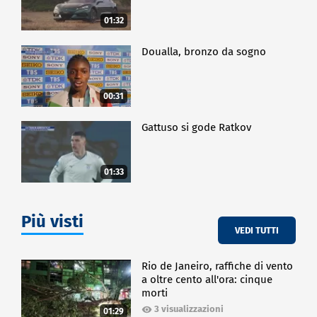
01:32
Doualla, bronzo da sogno
00:31
Gattuso si gode Ratkov
01:33
Più visti
VEDI TUTTI
Rio de Janeiro, raffiche di vento
a oltre cento all'ora: cinque
morti
3 visualizzazioni
01:29