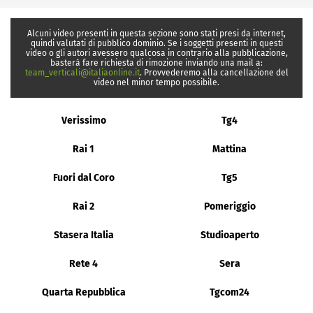
Alcuni video presenti in questa sezione sono stati presi da internet,
quindi valutati di pubblico dominio. Se i soggetti presenti in questi
video o gli autori avessero qualcosa in contrario alla pubblicazione,
basterà fare richiesta di rimozione inviando una mail a:
team_verticali@italiaonline.it
. Provvederemo alla cancellazione del
video nel minor tempo possibile.
Verissimo
Tg4
Rai 1
Mattina
Fuori dal Coro
Tg5
Rai 2
Pomeriggio
Stasera Italia
Studioaperto
Rete 4
Sera
Quarta Repubblica
Tgcom24