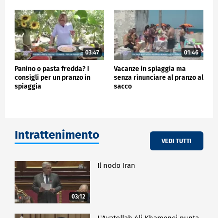
03:47
01:46
Panino o pasta fredda? I
Vacanze in spiaggia ma
consigli per un pranzo in
senza rinunciare al pranzo al
spiaggia
sacco
Intrattenimento
VEDI TUTTI
Il nodo Iran
03:12
L'Ayatollah Ali Khamenei punta