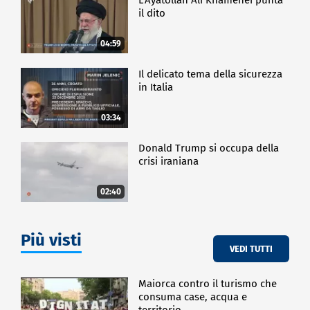
il dito
04:59
Il delicato tema della sicurezza
in Italia
03:34
Donald Trump si occupa della
crisi iraniana
02:40
Più visti
VEDI TUTTI
Maiorca contro il turismo che
consuma case, acqua e