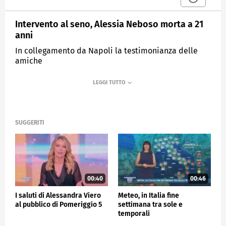
Intervento al seno, Alessia Neboso morta a 21
anni
In collegamento da Napoli la testimonianza delle
amiche
MEDIASET
POMERIGGIO CINQUE
SUGGERITI
00:40
00:46
I saluti di Alessandra Viero
Meteo, in Italia fine
al pubblico di Pomeriggio 5
settimana tra sole e
temporali