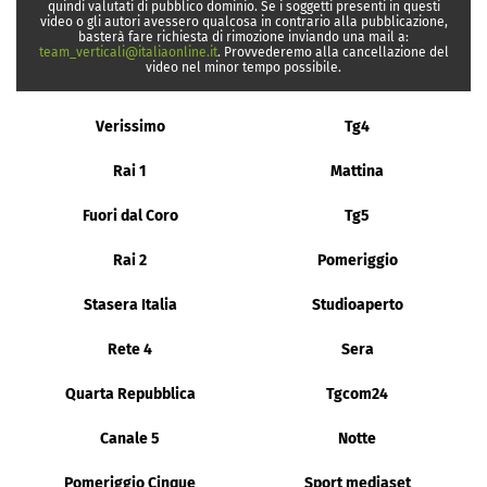
quindi valutati di pubblico dominio. Se i soggetti presenti in questi
video o gli autori avessero qualcosa in contrario alla pubblicazione,
basterà fare richiesta di rimozione inviando una mail a:
team_verticali@italiaonline.it
. Provvederemo alla cancellazione del
video nel minor tempo possibile.
Verissimo
Tg4
Rai 1
Mattina
Fuori dal Coro
Tg5
Rai 2
Pomeriggio
Stasera Italia
Studioaperto
Rete 4
Sera
Quarta Repubblica
Tgcom24
Canale 5
Notte
Pomeriggio Cinque
Sport mediaset