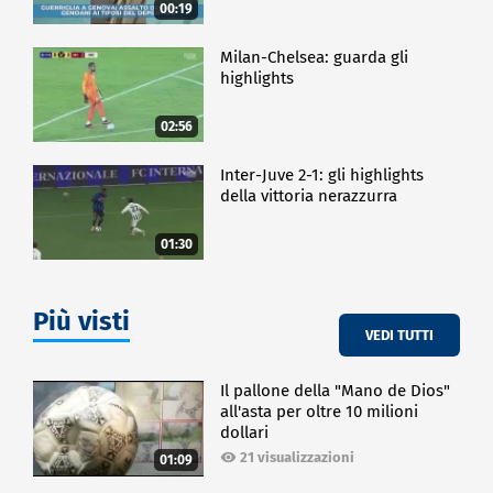
00:19
Milan-Chelsea: guarda gli
highlights
02:56
Inter-Juve 2-1: gli highlights
della vittoria nerazzurra
01:30
Più visti
VEDI TUTTI
Il pallone della "Mano de Dios"
all'asta per oltre 10 milioni
dollari
21 visualizzazioni
01:09