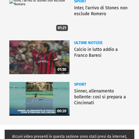
SPORT
Inter, l'arrivo di Stones non
esclude Romero
01:21
ULTIME NOTIZIE
Calcio in lutto addio a
Franco Baresi
01:50
SPORT
Sinner, allenamento
bollente: così si prepara a
Cincinnati
00:20
Alcuni video presenti in questa sezione sono stati presi da internet,