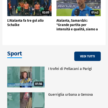
02:05
01:42
L'Atalanta fa tre gol allo
Atalanta, Samardzic:
Schalke
"Grande partita per
intensità e qualità, siamo a
buon punto"
Sport
VEDI TUTTI
I trofei di Pellacani a Parigi
01:56
Guerriglia urbana a Genova