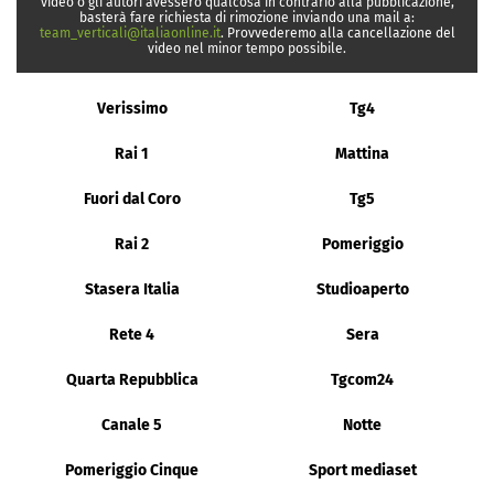
video o gli autori avessero qualcosa in contrario alla pubblicazione,
basterà fare richiesta di rimozione inviando una mail a:
team_verticali@italiaonline.it
. Provvederemo alla cancellazione del
video nel minor tempo possibile.
Verissimo
Tg4
Rai 1
Mattina
Fuori dal Coro
Tg5
Rai 2
Pomeriggio
Stasera Italia
Studioaperto
Rete 4
Sera
Quarta Repubblica
Tgcom24
Canale 5
Notte
Pomeriggio Cinque
Sport mediaset