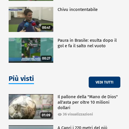
Chivu incontentabile
00:41
Paura in Brasile: esulta dopo il
gol e fa il salto nel vuoto
00:27
Più visti
VEDI TUTTI
Il pallone della "Mano de Dios"
all'asta per oltre 10 milioni
dollari
36 visualizzazioni
01:09
A Capri i 220 metri del più