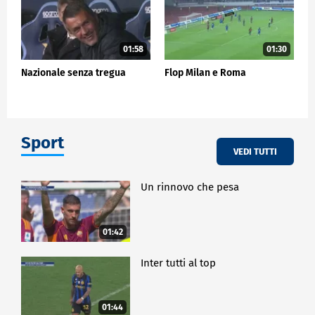
01:58
01:30
Nazionale senza tregua
Flop Milan e Roma
Sport
VEDI TUTTI
Un rinnovo che pesa
01:42
Inter tutti al top
01:44