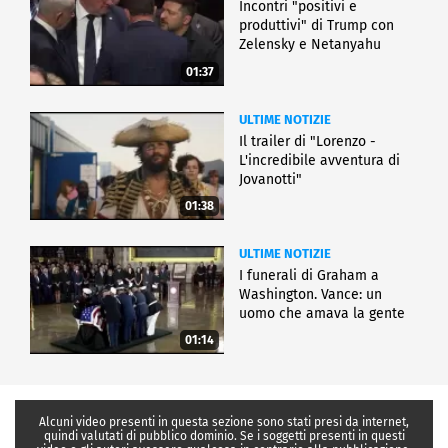
Incontri "positivi e
produttivi" di Trump con
Zelensky e Netanyahu
01:37
ULTIME NOTIZIE
Il trailer di "Lorenzo -
L'incredibile avventura di
Jovanotti"
01:38
ULTIME NOTIZIE
I funerali di Graham a
Washington. Vance: un
uomo che amava la gente
01:14
Alcuni video presenti in questa sezione sono stati presi da internet,
quindi valutati di pubblico dominio. Se i soggetti presenti in questi