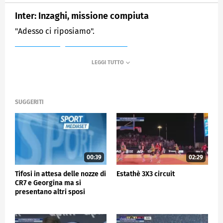
Inter: Inzaghi, missione compiuta
"Adesso ci riposiamo".
MEDIASET
SPORTMEDIASET
SUGGERITI
00:39
02:29
Tifosi in attesa delle nozze di
Estathè 3X3 circuit
CR7 e Georgina ma si
presentano altri sposi