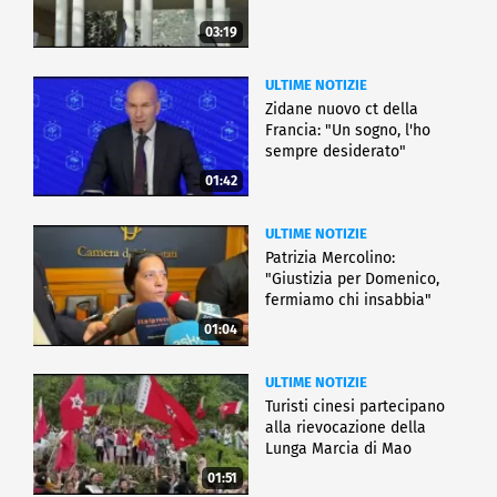
03:19
ULTIME NOTIZIE
Zidane nuovo ct della
Francia: "Un sogno, l'ho
sempre desiderato"
01:42
ULTIME NOTIZIE
Patrizia Mercolino:
"Giustizia per Domenico,
fermiamo chi insabbia"
01:04
ULTIME NOTIZIE
Turisti cinesi partecipano
alla rievocazione della
Lunga Marcia di Mao
01:51