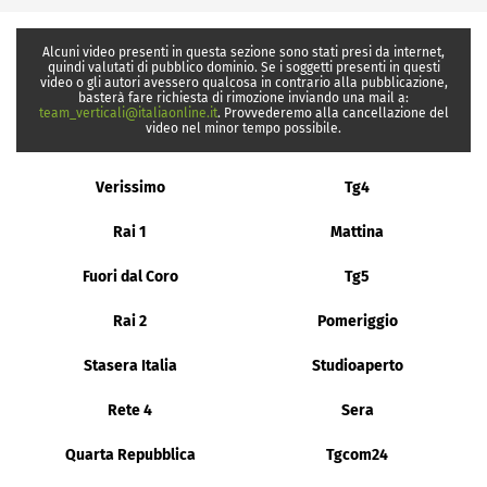
Alcuni video presenti in questa sezione sono stati presi da internet,
quindi valutati di pubblico dominio. Se i soggetti presenti in questi
video o gli autori avessero qualcosa in contrario alla pubblicazione,
basterà fare richiesta di rimozione inviando una mail a:
team_verticali@italiaonline.it
. Provvederemo alla cancellazione del
video nel minor tempo possibile.
Verissimo
Tg4
Rai 1
Mattina
Fuori dal Coro
Tg5
Rai 2
Pomeriggio
Stasera Italia
Studioaperto
Rete 4
Sera
Quarta Repubblica
Tgcom24