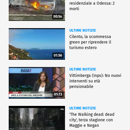
residenziale a Odessa: 2
morti
00:54
ULTIME NOTIZIE
Cilento, la scommessa
green per riprendere il
turismo estero
01:56
ULTIME NOTIZIE
Vittimberga (Inps): No nuovi
interventi su età
pensionabile
01:13
ULTIME NOTIZIE
'The Walking dead: dead
city', terza stagione con
Maggie e Negan