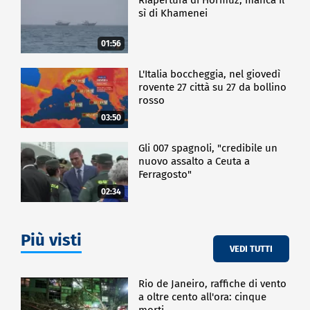
durante la formazione stessa. Si tratta di un
sì di Khamenei
grandissimo supporto per le persone. Tutto diventa
molto più fluido e veloce, soprattutto nelle attività
ripetitive e difficili, ovviamente apprendendo sia la
01:56
parte del funzionamento del social sia la parte che
riguarda l'AI. È un argomento che dà grandi
L'Italia boccheggia, nel giovedì
soddisfazioni, sia per me come formatore, sia per le
rovente 27 città su 27 da bollino
persone interessate alla formazione".
rosso
L'attenzione di Wolf Agency e dei suoi collaboratori è
03:50
già rivolta all'evento principale del 2025, in
programma il 6-7 novembre a Torino.
Gli 007 spagnoli, "credibile un
nuovo assalto a Ceuta a
Ferragosto"
CRONACA
02:34
Più visti
VEDI TUTTI
Rio de Janeiro, raffiche di vento
a oltre cento all'ora: cinque