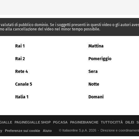
 valutati di pubblico dominio. Se i soggetti presenti in questi video o gli autori av
mo alla cancellazione del video nel minor tempo possibile.
Rai 1
Mattina
Rai 2
Pomeriggio
Rete 4
Sera
Canale 5
Notte
Italia 1
Domani
GIALLE
PAGINEGIALLE SHOP
PGCASA
PAGINEBIANCHE
TUTTOCITTÀ
DILEI
S
© Italiaonline S.p.A. 2026
Direzione e coordinamento 
cy
Preferenze sui cookie
Aiuto