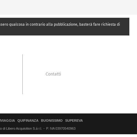
essero qualcosa in contrario alla pubblicazione, basterà fare richiesta di
Contatti
IVIAGGIA
QUIFINANZA
BUONISSIMO
SUPEREVA
di Libero Acquisition S.á r.l.
P. IVA 03970540963