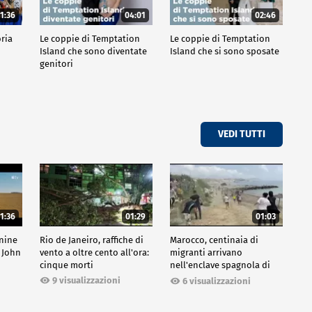
1:36
04:01
02:46
oria
Le coppie di Temptation
Le coppie di Temptation
Island che sono diventate
Island che si sono sposate
genitori
VEDI TUTTI
1:36
01:29
01:03
inine
Rio de Janeiro, raffiche di
Marocco, centinaia di
 John
vento a oltre cento all'ora:
migranti arrivano
cinque morti
nell'enclave spagnola di
Ceuta
9 visualizzazioni
6 visualizzazioni