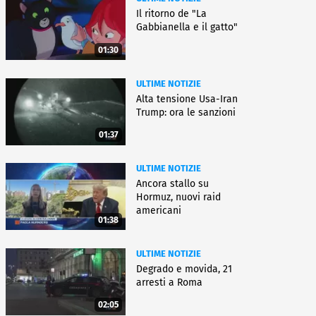
Il ritorno de "La
Gabbianella e il gatto"
01:30
ULTIME NOTIZIE
Alta tensione Usa-Iran
Trump: ora le sanzioni
01:37
ULTIME NOTIZIE
Ancora stallo su
Hormuz, nuovi raid
americani
01:38
ULTIME NOTIZIE
Degrado e movida, 21
arresti a Roma
02:05