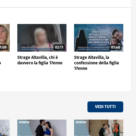
1:09
02:11
01:46
Strage Altavilla, chi è
Strage Altavilla, la
o
davvero la figlia 17enne
confessione della figlia
17enne
VEDI TUTTI