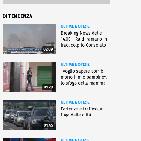
DI TENDENZA
ULTIME NOTIZIE
Breaking News delle
14.00 | Raid iraniano in
Iraq, colpito Consolato
02:09
Usa
ULTIME NOTIZIE
"Voglio sapere com'è
morto il mio bambino",
lo sfogo della mamma
01:29
ULTIME NOTIZIE
Partenze e traffico, in
fuga dalle città
01:45
ULTIME NOTIZIE