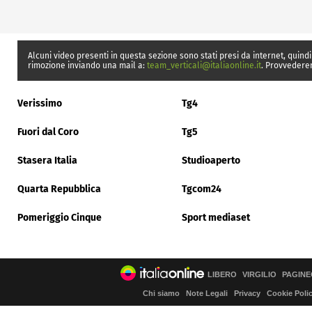
Alcuni video presenti in questa sezione sono stati presi da internet, quindi
rimozione inviando una mail a:
team_verticali@italiaonline.it
. Provvedere
Verissimo
Tg4
Fuori dal Coro
Tg5
Stasera Italia
Studioaperto
Quarta Repubblica
Tgcom24
Pomeriggio Cinque
Sport mediaset
LIBERO
VIRGILIO
PAGINE
Chi siamo
Note Legali
Privacy
Cookie Poli