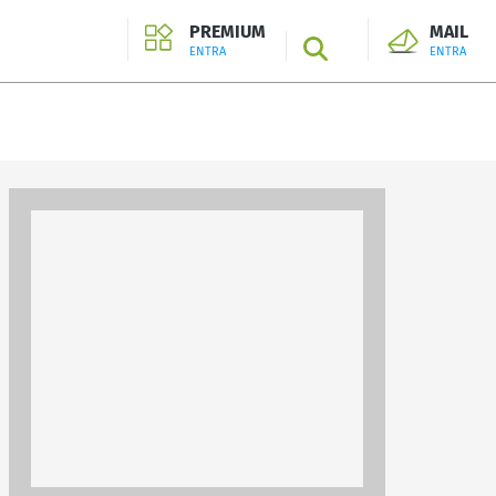
PREMIUM
MAIL
SEARCH
ENTRA
ENTRA
ENTRA