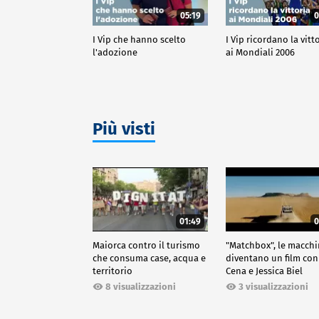
05:19
0
I Vip che hanno scelto
I Vip ricordano la vitt
l'adozione
ai Mondiali 2006
Più visti
01:49
0
Maiorca contro il turismo
"Matchbox", le macch
che consuma case, acqua e
diventano un film con
territorio
Cena e Jessica Biel
8 visualizzazioni
3 visualizzazioni