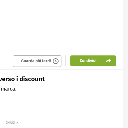
Condividi
Guarda più tardi
 verso i discount
 marca.