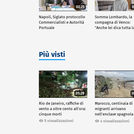
02:25
0
Napoli, Siglato protocollo
Somma Lombardo, la
Commercialisti e Autorità
compagna di Venco:
Portuale
"Anche lei dica tutta l
verità"
Più visti
01:29
0
Rio de Janeiro, raffiche di
Marocco, centinaia di
vento a oltre cento all'ora:
migranti arrivano
cinque morti
nell'enclave spagnola
Ceuta
5 visualizzazioni
4 visualizzazioni