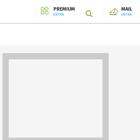
PREMIUM
MAIL
SEARCH
ENTRA
ENTRA
ENTRA