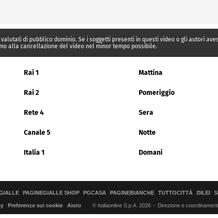
 valutati di pubblico dominio. Se i soggetti presenti in questi video o gli autori av
mo alla cancellazione del video nel minor tempo possibile.
Rai 1
Mattina
Rai 2
Pomeriggio
Rete 4
Sera
Canale 5
Notte
Italia 1
Domani
GIALLE
PAGINEGIALLE SHOP
PGCASA
PAGINEBIANCHE
TUTTOCITTÀ
DILEI
S
© Italiaonline S.p.A. 2026
Direzione e coordinamento 
cy
Preferenze sui cookie
Aiuto