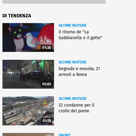
DI TENDENZA
ULTIME NOTIZIE
Il ritorno de "La
Gabbianella e il gatto"
01:30
ULTIME NOTIZIE
Degrado e movida, 21
arresti a Roma
02:05
ULTIME NOTIZIE
32 condanne per il
crollo del ponte
01:55
SPORT