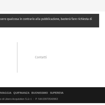
essero qualcosa in contrario alla pubblicazione, basterà fare richiesta di
Contatti
IVIAGGIA
QUIFINANZA
BUONISSIMO
SUPEREVA
di Libero Acquisition S.á r.l.
P. IVA 03970540963