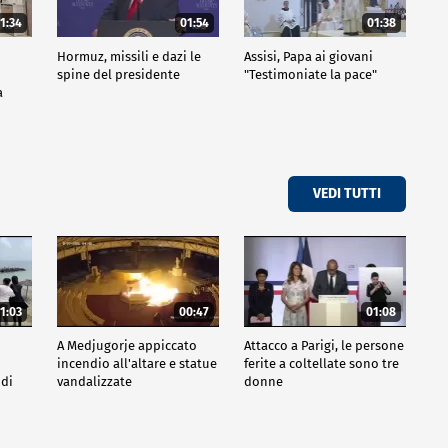
1:34
01:54
01:38
Hormuz, missili e dazi le
Assisi, Papa ai giovani
spine del presidente
"Testimoniate la pace"
a
VEDI TUTTI
1:03
00:47
01:08
A Medjugorje appiccato
Attacco a Parigi, le persone
incendio all'altare e statue
ferite a coltellate sono tre
 di
vandalizzate
donne