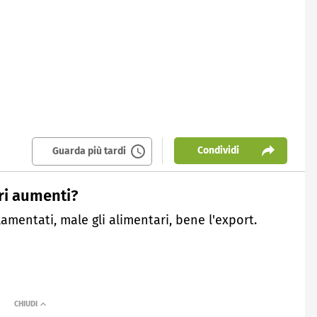
Condividi
Guarda più tardi
tri aumenti?
mentati, male gli alimentari, bene l'export.