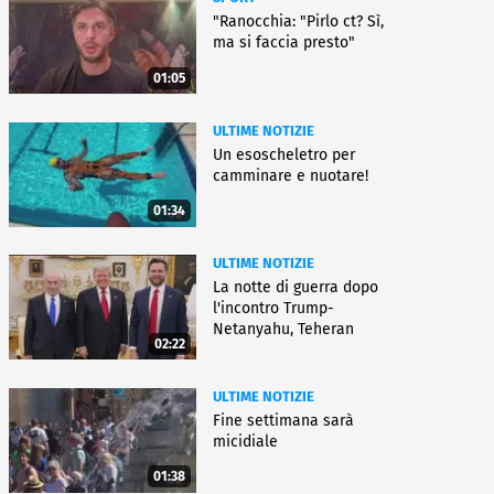
"Ranocchia: "Pirlo ct? Sì,
ma si faccia presto"
01:05
ULTIME NOTIZIE
Un esoscheletro per
camminare e nuotare!
01:34
ULTIME NOTIZIE
La notte di guerra dopo
l'incontro Trump-
Netanyahu, Teheran
02:22
all'attacco
ULTIME NOTIZIE
Fine settimana sarà
micidiale
01:38