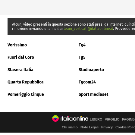
Alcuni video presenti in questa sezione sono stati presi da internet, quindi
rimozione inviando una mail a:
team_verticali@italiaonline.it
. Provvedere
Verissimo
Tg4
Fuori dal Coro
Tg5
Stasera Italia
Studioaperto
Quarta Repubblica
Tgcom24
Pomeriggio Cinque
Sport mediaset
LIBERO
VIRGILIO
PAGINE
Chi siamo
Note Legali
Privacy
Cookie Poli