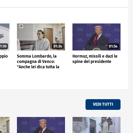
1:30
01:34
01:54
ppio
Somma Lombardo, la
Hormuz, missili e dazi le
compagna di Venco:
spine del presidente
"Anche lei dica tutta la
verità"
VEDI TUTTI