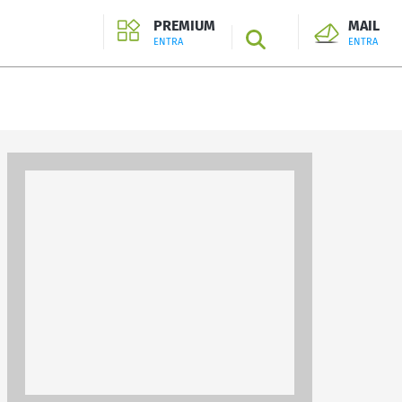
PREMIUM
MAIL
SEARCH
ENTRA
ENTRA
ENTRA