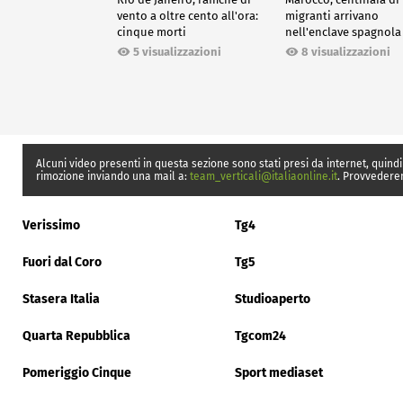
vento a oltre cento all'ora:
migranti arrivano
cinque morti
nell'enclave spagnola
Ceuta
5 visualizzazioni
8 visualizzazioni
Alcuni video presenti in questa sezione sono stati presi da internet, quindi
rimozione inviando una mail a:
team_verticali@italiaonline.it
. Provvedere
Verissimo
Tg4
Fuori dal Coro
Tg5
Stasera Italia
Studioaperto
Quarta Repubblica
Tgcom24
Pomeriggio Cinque
Sport mediaset