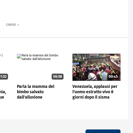
1:52
06:58
00:45
e
Parla la mamma del
Venezuela, applausi per
hia,
bimbo salvato
l'uomo estratto vivo 8
due
dall'alluvione
giorni dopo il sisma