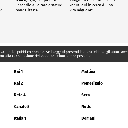
incendio all'altare e statue
venuti qui in cerca di una
 di
vandalizzate
vita migliore"
 valutati di pubblico dominio. Se i soggetti presenti in questi video o gli autori av
mo alla cancellazione del video nel minor tempo possibile.
Rai 1
Mattina
Rai 2
Pomeriggio
Rete 4
Sera
Canale 5
Notte
Italia 1
Domani