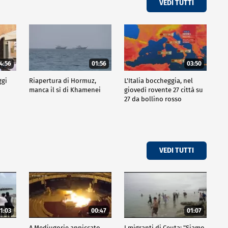
VEDI TUTTI
4:56
01:56
03:50
ggi
Riapertura di Hormuz,
L'Italia boccheggia, nel
manca il sì di Khamenei
giovedì rovente 27 città su
27 da bollino rosso
VEDI TUTTI
1:03
00:47
01:07
A Medjugorje appiccato
I migranti di Ceuta: "Siamo