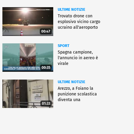
ULTIME NOTIZIE
Trovato drone con
esplosivo vicino cargo
ucraino all'aeroporto
00:47
Lipsia
SPORT
Spagna campione,
l'annuncio in aereo è
virale
00:35
ULTIME NOTIZIE
Arezzo, a Foiano la
punizione scolastica
diventa una
01:33
rieducazione