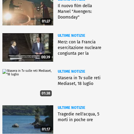
Il nuovo film della
Marvel "Avengers:
Doomsday"
01:27
ULTIME NOTIZIE
Merz: con la Francia
esercitazione nucleare
congiunta per la
00:39
deterrenza
ULTIME NOTIZIE
Stasera in Tv sulle reti
Mediaset, 18 luglio
01:38
ULTIME NOTIZIE
Tragedie nell'acqua, 5
morti in poche ore
01:17