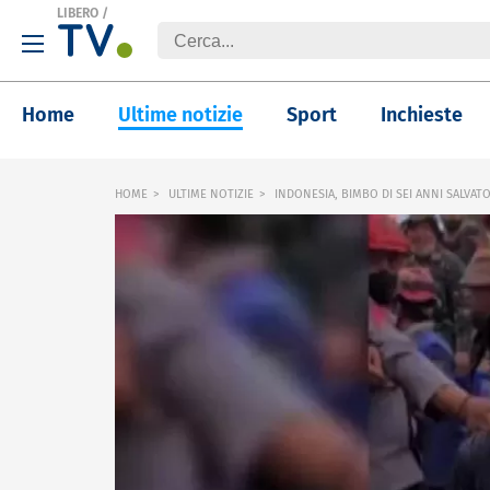
LIBERO
/
Home
Ultime notizie
Sport
Inchieste
HOME
ULTIME NOTIZIE
INDONESIA, BIMBO DI SEI ANNI SALVATO