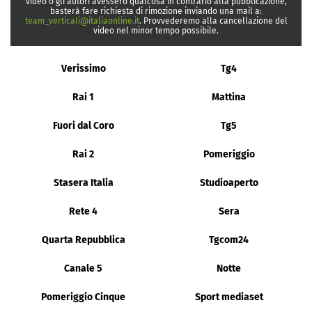
video o gli autori avessero qualcosa in contrario alla pubblicazione,
basterà fare richiesta di rimozione inviando una mail a:
team_verticali@italiaonline.it
. Provvederemo alla cancellazione del
video nel minor tempo possibile.
Verissimo
Tg4
Rai 1
Mattina
Fuori dal Coro
Tg5
Rai 2
Pomeriggio
Stasera Italia
Studioaperto
Rete 4
Sera
Quarta Repubblica
Tgcom24
Canale 5
Notte
Pomeriggio Cinque
Sport mediaset