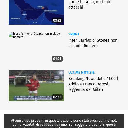
Iran e Ucraina, notte di
attacchi
03:32
SPORT
Inter, l'arrivo di Stones non
esclude Romero
01:21
ULTIME NOTIZIE
Breaking News delle 11.00 |
Addio a Franco Baresi,
leggenda del Milan
02:13
Alcuni video presenti in questa sezione sono stati presi da internet,
quindi valutati di pubblico dominio. Se i soggetti presenti in questi