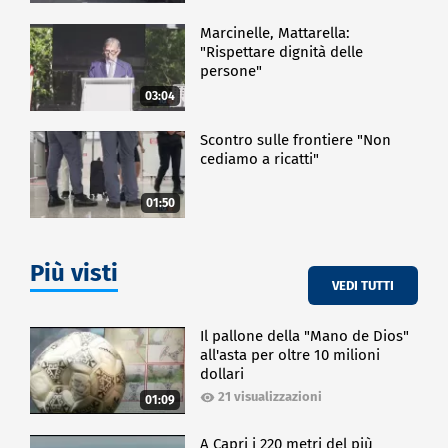
Marcinelle, Mattarella:
"Rispettare dignità delle
persone"
03:04
Scontro sulle frontiere "Non
cediamo a ricatti"
01:50
Più visti
VEDI TUTTI
Il pallone della "Mano de Dios"
all'asta per oltre 10 milioni
dollari
21 visualizzazioni
01:09
A Capri i 220 metri del più