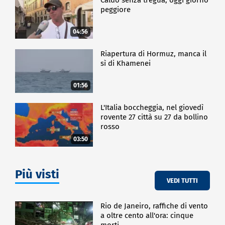
peggiore
04:56
Riapertura di Hormuz, manca il
sì di Khamenei
01:56
L'Italia boccheggia, nel giovedì
rovente 27 città su 27 da bollino
rosso
03:50
Più visti
VEDI TUTTI
Rio de Janeiro, raffiche di vento
a oltre cento all'ora: cinque