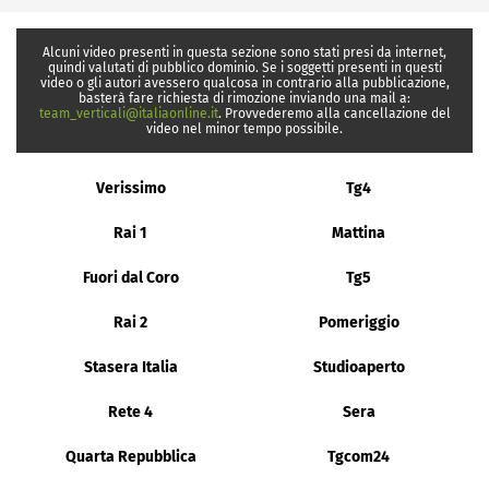
Alcuni video presenti in questa sezione sono stati presi da internet,
quindi valutati di pubblico dominio. Se i soggetti presenti in questi
video o gli autori avessero qualcosa in contrario alla pubblicazione,
basterà fare richiesta di rimozione inviando una mail a:
team_verticali@italiaonline.it
. Provvederemo alla cancellazione del
video nel minor tempo possibile.
Verissimo
Tg4
Rai 1
Mattina
Fuori dal Coro
Tg5
Rai 2
Pomeriggio
Stasera Italia
Studioaperto
Rete 4
Sera
Quarta Repubblica
Tgcom24