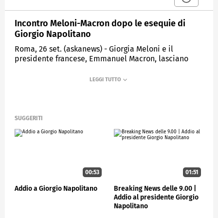
Incontro Meloni-Macron dopo le esequie di
Giorgio Napolitano
Roma, 26 set. (askanews) - Giorgia Meloni e il
presidente francese, Emmanuel Macron, lasciano
Montecitorio e si dirigono a piedi verso palazzo
Chigi, al termine delle esequie di Giorgio
Napolitano. I due leader avranno un colloquio,
presumibilmente incentrato sul tema dei migranti
che in questi giorni sta tenendo banco nei rapporti
fra Italia, Francia e Germania.
SUGGERITI
CRONACA
00:53
01:51
Addio a Giorgio Napolitano
Breaking News delle 9.00 |
Addio al presidente Giorgio
Napolitano