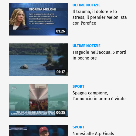
ULTIME NOTIZIE
Il trauma, il dolore e lo
stress, il premier Meloni sta
con l'orefice
01:26
ULTIME NOTIZIE
Tragedie nell'acqua, 5 morti
in poche ore
01:17
SPORT
Spagna campione,
l'annuncio in aereo è virale
00:35
SPORT
4 mesi alle Atp Finals