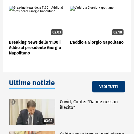
02:03
02:18
Breaking News delle 11.00 |
L'addio a Giorgio Napolitano
Addio al presidente Giorgio
Napolitano
Ultime notizie
VEDI TUTTI
Covid, Conte: "Da me nessun
illecito"
03:32
Caldo senza tregua, oggi giorno