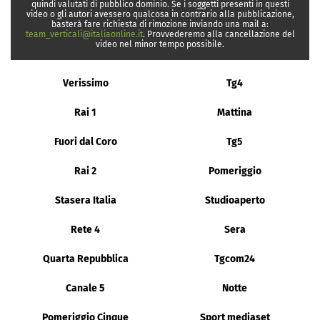
quindi valutati di pubblico dominio. Se i soggetti presenti in questi
video o gli autori avessero qualcosa in contrario alla pubblicazione,
basterà fare richiesta di rimozione inviando una mail a:
team_verticali@italiaonline.it
. Provvederemo alla cancellazione del
video nel minor tempo possibile.
Verissimo
Tg4
Rai 1
Mattina
Fuori dal Coro
Tg5
Rai 2
Pomeriggio
Stasera Italia
Studioaperto
Rete 4
Sera
Quarta Repubblica
Tgcom24
Canale 5
Notte
Pomeriggio Cinque
Sport mediaset