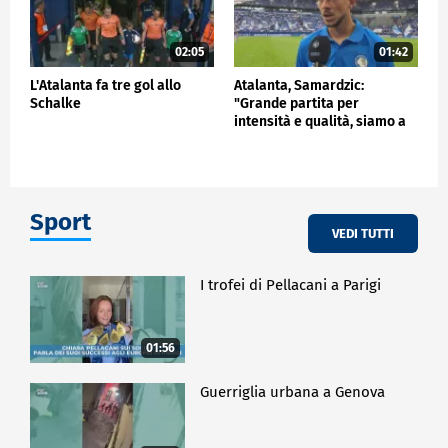
02:05
01:42
L'Atalanta fa tre gol allo
Atalanta, Samardzic:
Schalke
"Grande partita per
intensità e qualità, siamo a
buon punto"
Sport
VEDI TUTTI
I trofei di Pellacani a Parigi
01:56
Guerriglia urbana a Genova