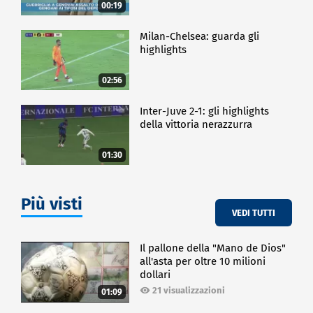
00:19
Milan-Chelsea: guarda gli
highlights
02:56
Inter-Juve 2-1: gli highlights
della vittoria nerazzurra
01:30
Più visti
VEDI TUTTI
Il pallone della "Mano de Dios"
all'asta per oltre 10 milioni
dollari
21 visualizzazioni
01:09