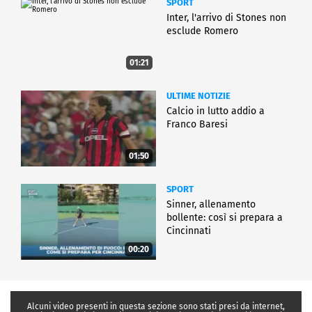
SPORT
Inter, l'arrivo di Stones non
esclude Romero
01:21
ULTIME NOTIZIE
Calcio in lutto addio a
Franco Baresi
01:50
SPORT
Sinner, allenamento
bollente: così si prepara a
Cincinnati
00:20
Alcuni video presenti in questa sezione sono stati presi da internet,