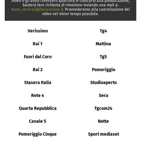
video o gli autori avessero qualcosa in contrario alla pubblicazione,
basterà fare richiesta di rimozione inviando una mail a:
team_verticali@italiaonline.it
. Provvederemo alla cancellazione del
video nel minor tempo possibile.
Verissimo
Tg4
Rai 1
Mattina
Fuori dal Coro
Tg5
Rai 2
Pomeriggio
Stasera Italia
Studioaperto
Rete 4
Sera
Quarta Repubblica
Tgcom24
Canale 5
Notte
Pomeriggio Cinque
Sport mediaset