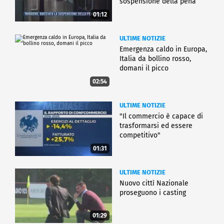
sospensione della pena
01:12
ULTIME NOTIZIE
Emergenza caldo in Europa,
Italia da bollino rosso,
domani il picco
02:54
ULTIME NOTIZIE
"Il commercio è capace di
trasformarsi ed essere
competitivo"
01:31
ULTIME NOTIZIE
Nuovo cittì Nazionale
proseguono i casting
01:29