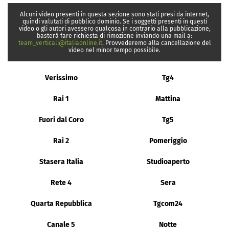
Alcuni video presenti in questa sezione sono stati presi da internet,
quindi valutati di pubblico dominio. Se i soggetti presenti in questi
video o gli autori avessero qualcosa in contrario alla pubblicazione,
basterà fare richiesta di rimozione inviando una mail a:
team_verticali@italiaonline.it
. Provvederemo alla cancellazione del
video nel minor tempo possibile.
Verissimo
Tg4
Rai 1
Mattina
Fuori dal Coro
Tg5
Rai 2
Pomeriggio
Stasera Italia
Studioaperto
Rete 4
Sera
Quarta Repubblica
Tgcom24
Canale 5
Notte