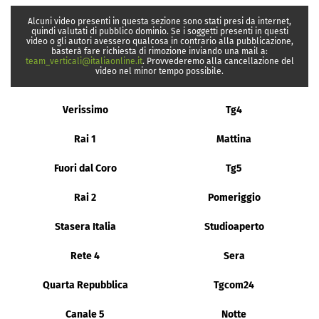
Alcuni video presenti in questa sezione sono stati presi da internet,
quindi valutati di pubblico dominio. Se i soggetti presenti in questi
video o gli autori avessero qualcosa in contrario alla pubblicazione,
basterà fare richiesta di rimozione inviando una mail a:
team_verticali@italiaonline.it
. Provvederemo alla cancellazione del
video nel minor tempo possibile.
Verissimo
Tg4
Rai 1
Mattina
Fuori dal Coro
Tg5
Rai 2
Pomeriggio
Stasera Italia
Studioaperto
Rete 4
Sera
Quarta Repubblica
Tgcom24
Canale 5
Notte