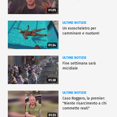
01:05
ULTIME NOTIZIE
Un esoscheletro per
camminare e nuotare!
01:34
ULTIME NOTIZIE
Fine settimana sarà
micidiale
01:38
ULTIME NOTIZIE
Caso Roggero, la premier:
"Niente risarcimento a chi
commette reati"
01:53