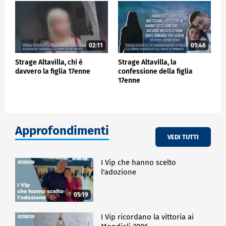
02:11
01:46
Strage Altavilla, chi è
Strage Altavilla, la
davvero la figlia 17enne
confessione della figlia
17enne
Approfondimenti
VEDI TUTTI
I Vip che hanno scelto
l'adozione
05:19
I Vip ricordano la vittoria ai