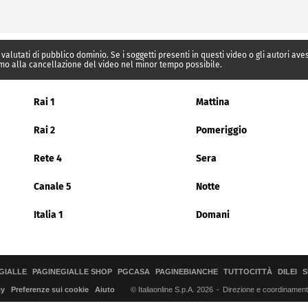
 valutati di pubblico dominio. Se i soggetti presenti in questi video o gli autori av
mo alla cancellazione del video nel minor tempo possibile.
Rai 1
Mattina
Rai 2
Pomeriggio
Rete 4
Sera
Canale 5
Notte
Italia 1
Domani
GIALLE
PAGINEGIALLE SHOP
PGCASA
PAGINEBIANCHE
TUTTOCITTÀ
DILEI
S
© Italiaonline S.p.A. 2026
Direzione e coordinamento 
cy
Preferenze sui cookie
Aiuto