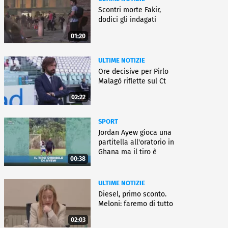
Scontri morte Fakir,
dodici gli indagati
01:20
ULTIME NOTIZIE
Ore decisive per Pirlo
Malagò riflette sul Ct
02:22
SPORT
Jordan Ayew gioca una
partitella all'oratorio in
Ghana ma il tiro è
00:38
horror
ULTIME NOTIZIE
Diesel, primo sconto.
Meloni: faremo di tutto
02:03