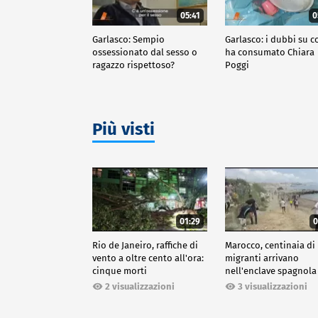
05:41
0
Garlasco: Sempio
Garlasco: i dubbi su c
ossessionato dal sesso o
ha consumato Chiara
ragazzo rispettoso?
Poggi
Più visti
01:29
0
Rio de Janeiro, raffiche di
Marocco, centinaia di
vento a oltre cento all'ora:
migranti arrivano
cinque morti
nell'enclave spagnola
Ceuta
2 visualizzazioni
3 visualizzazioni