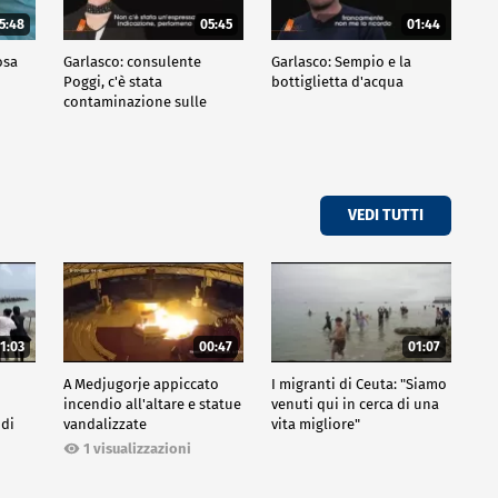
5:48
05:45
01:44
osa
Garlasco: consulente
Garlasco: Sempio e la
Poggi, c'è stata
bottiglietta d'acqua
contaminazione sulle
unghie?
VEDI TUTTI
1:03
00:47
01:07
A Medjugorje appiccato
I migranti di Ceuta: "Siamo
incendio all'altare e statue
venuti qui in cerca di una
 di
vandalizzate
vita migliore"
1 visualizzazioni