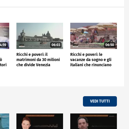
4:59
06:03
06:50
Ricchi e poveri: il
Ricchi e poveri: le
nò
matrimoni da 30 milioni
vacanze da sogno e gli
tori
che divide Venezia
italiani che rinunciano
VEDI TUTTI