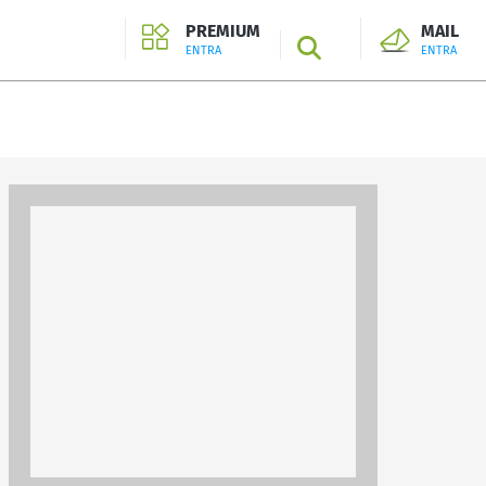
PREMIUM
MAIL
SEARCH
ENTRA
ENTRA
ENTRA