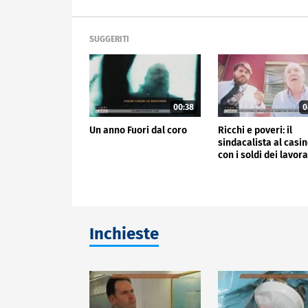
SUGGERITI
00:38
0
Un anno Fuori dal coro
Ricchi e poveri: il
sindacalista al casi
con i soldi dei lavora
Inchieste