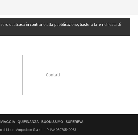
essero qualcosa in contrario alla pubblicazione, basterà fare richiesta di
Contatti
IVIAGGIA
QUIFINANZA
BUONISSIMO
SUPEREVA
di Libero Acquisition S.á r.l.
P. IVA 03970540963