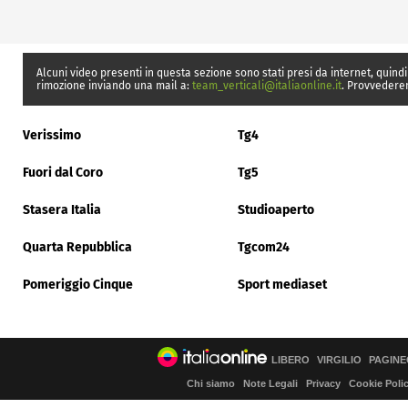
Alcuni video presenti in questa sezione sono stati presi da internet, quindi
rimozione inviando una mail a:
team_verticali@italiaonline.it
. Provvedere
Verissimo
Tg4
Fuori dal Coro
Tg5
Stasera Italia
Studioaperto
Quarta Repubblica
Tgcom24
Pomeriggio Cinque
Sport mediaset
LIBERO
VIRGILIO
PAGINE
Chi siamo
Note Legali
Privacy
Cookie Poli