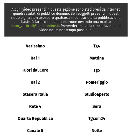
Alcuni video presenti in questa sezione sono stati presi da internet,
quindi valutati di pubblico dominio. Se i soggetti presenti in questi
video o gli autori avessero qualcosa in contrario alla pubblicazione,
basterà fare richiesta di rimozione inviando una mail a:
team_verticali@italiaonline.it
. Provvederemo alla cancellazione del
video nel minor tempo possibile.
Verissimo
Tg4
Rai 1
Mattina
Fuori dal Coro
Tg5
Rai 2
Pomeriggio
Stasera Italia
Studioaperto
Rete 4
Sera
Quarta Repubblica
Tgcom24
Canale 5
Notte