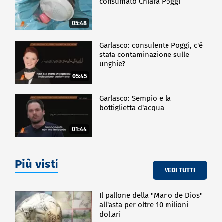
consumato Chiara Poggi
05:48
Garlasco: consulente Poggi, c'è
stata contaminazione sulle
unghie?
05:45
Garlasco: Sempio e la
bottiglietta d'acqua
01:44
Più visti
VEDI TUTTI
Il pallone della "Mano de Dios"
all'asta per oltre 10 milioni
dollari