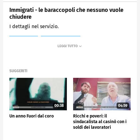
Immigrati - le baraccopoli che nessuno vuole
chiudere
I dettagli nel servizio.
MEDIASET
FUORI DAL CORO
SUGGERITI
00:38
04:59
Un anno Fuori dal coro
Ricchi e poveri: il
sindacalista al casinò con i
soldi dei lavoratori