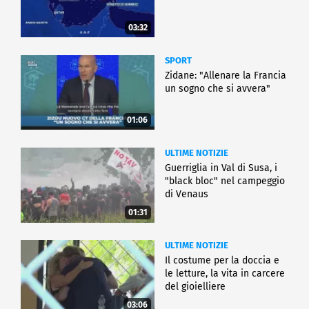
03:32
SPORT
Zidane: "Allenare la Francia
un sogno che si avvera"
01:06
ULTIME NOTIZIE
Guerriglia in Val di Susa, i
"black bloc" nel campeggio
di Venaus
01:31
ULTIME NOTIZIE
Il costume per la doccia e
le letture, la vita in carcere
del gioielliere
03:06