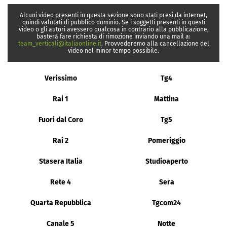
Alcuni video presenti in questa sezione sono stati presi da internet,
quindi valutati di pubblico dominio. Se i soggetti presenti in questi
video o gli autori avessero qualcosa in contrario alla pubblicazione,
basterà fare richiesta di rimozione inviando una mail a:
team_verticali@italiaonline.it
. Provvederemo alla cancellazione del
video nel minor tempo possibile.
Verissimo
Tg4
Rai 1
Mattina
Fuori dal Coro
Tg5
Rai 2
Pomeriggio
Stasera Italia
Studioaperto
Rete 4
Sera
Quarta Repubblica
Tgcom24
Canale 5
Notte