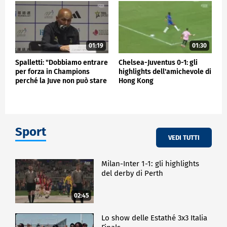
01:19
01:30
Spalletti: "Dobbiamo entrare
Chelsea-Juventus 0-1: gli
per forza in Champions
highlights dell'amichevole di
perché la Juve non può stare
Hong Kong
fuori"
Sport
VEDI TUTTI
Milan-Inter 1-1: gli highlights
del derby di Perth
02:45
Lo show delle Estathé 3x3 Italia