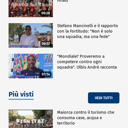
Finals
00:26
Stefano Mancinelli e il rapporto
con la Fortitudo: "Non è solo
una squadra, ma una fede"
00:57
"Mondiale? Proveremo a
competere contro ogni
squadra". Olbis Andrè racconta
il percorso di avvicinamento ai
01:14
prossimi mondiali in Germania.
Più visti
VEDI TUTTI
Maiorca contro il turismo che
consuma case, acqua e
territorio