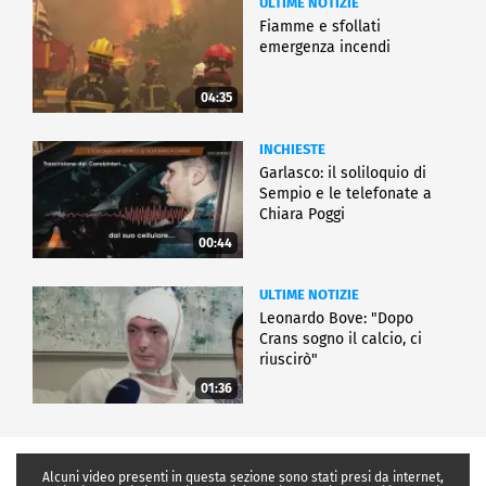
ULTIME NOTIZIE
Fiamme e sfollati
emergenza incendi
04:35
INCHIESTE
Garlasco: il soliloquio di
Sempio e le telefonate a
Chiara Poggi
00:44
ULTIME NOTIZIE
Leonardo Bove: "Dopo
Crans sogno il calcio, ci
riuscirò"
01:36
Alcuni video presenti in questa sezione sono stati presi da internet,