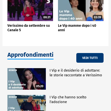
00:31
03:39
Verissimo da settembre su
Le Vip mamme dopo i 40
Canale 5
anni
Approfondimenti
VEDI TUTTI
I Vip e il desiderio di adottare:
le storie raccontate a Verissimo
05:20
I Vip che hanno scelto
l'adozione