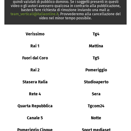
quindi valutati di pubblico dominio. Se i soggetti presenti in questi
video o gli autori avessero qualcosa in contrario alla pubblicazione,
basterà fare richiesta di rimozione inviando una mail a:
team_verticali@italiaonline.it
. Provvederemo alla cancellazione del
video nel minor tempo possibile.
Verissimo
Tg4
Rai 1
Mattina
Fuori dal Coro
Tg5
Rai 2
Pomeriggio
Stasera Italia
Studioaperto
Rete 4
Sera
Quarta Repubblica
Tgcom24
Canale 5
Notte
Pomeriggio Cinque
Sport mediaset