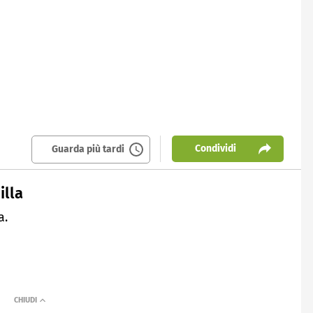
Condividi
Guarda più tardi
illa
a.