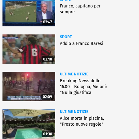
Franco, capitano per
sempre
03:47
SPORT
Addio a Franco Baresi
02:18
ULTIME NOTIZIE
Breaking News delle
16.00 | Bologna, Meloni:
"Nulla giustifica
02:09
violenza"
ULTIME NOTIZIE
Alice morta in piscina,
"Presto nuove regole"
01:30