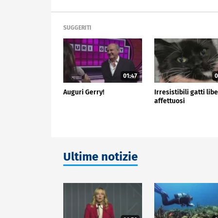
SUGGERITI
01:47
0
Auguri Gerry!
Irresistibili gatti libe
affettuosi
Ultime notizie