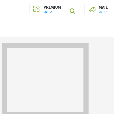
PREMIUM
MAIL
SEARCH
ENTRA
ENTRA
ENTRA