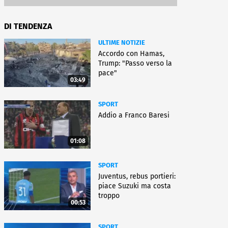
DI TENDENZA
ULTIME NOTIZIE
Accordo con Hamas,
Trump: "Passo verso la
pace"
03:49
SPORT
Addio a Franco Baresi
01:08
SPORT
Juventus, rebus portieri:
piace Suzuki ma costa
troppo
00:53
SPORT