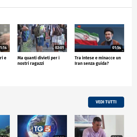
1:14
02:01
01:54
ri e
Ma quanti divieti per i
Tra intese e minacce un
nostri ragazzi
Iran senza guida?
VEDI TUTTI