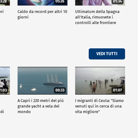
3:28
05:26
01:34
eri
Caldo da record per altri 10
Ultimatum della Spagna
giorni
all'Italia, rimuovete i
controlli alle frontiere
VEDI TUTTI
1:03
00:33
01:07
A Capri i 220 metri del più
I migranti di Ceuta: "Siamo
grande yacht a vela del
venuti qui in cerca di una
 di
mondo
vita migliore"