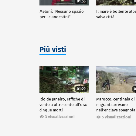
01:56
0
Meloni: "Nessuno spazio
Il mare è bollente alb
per i clandestini"
salva città
Più visti
01:29
0
Rio de Janeiro, raffiche di
Marocco, centinaia di
vento a oltre cento all'ora:
migranti arrivano
cinque morti
nell'enclave spagnola
Ceuta
3 visualizzazioni
5 visualizzazioni