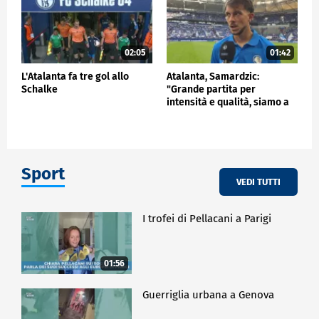
02:05
01:42
L'Atalanta fa tre gol allo
Atalanta, Samardzic:
Schalke
"Grande partita per
intensità e qualità, siamo a
buon punto"
Sport
VEDI TUTTI
I trofei di Pellacani a Parigi
01:56
Guerriglia urbana a Genova