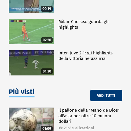
00:19
Milan-Chelsea: guarda gli
highlights
02:56
Inter-Juve 2-1: gli highlights
della vittoria nerazzurra
01:30
Più visti
VEDI TUTTI
Il pallone della "Mano de Dios"
all'asta per oltre 10 milioni
dollari
21 visualizzazioni
01:09