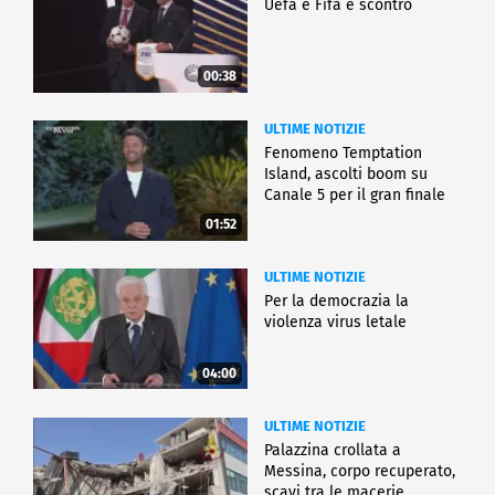
Uefa e Fifa è scontro
00:38
ULTIME NOTIZIE
Fenomeno Temptation
Island, ascolti boom su
Canale 5 per il gran finale
01:52
ULTIME NOTIZIE
Per la democrazia la
violenza virus letale
04:00
ULTIME NOTIZIE
Palazzina crollata a
Messina, corpo recuperato,
scavi tra le macerie