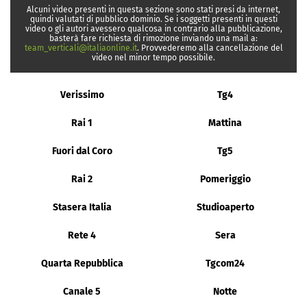
Alcuni video presenti in questa sezione sono stati presi da internet,
quindi valutati di pubblico dominio. Se i soggetti presenti in questi
video o gli autori avessero qualcosa in contrario alla pubblicazione,
basterà fare richiesta di rimozione inviando una mail a:
team_verticali@italiaonline.it
. Provvederemo alla cancellazione del
video nel minor tempo possibile.
Verissimo
Tg4
Rai 1
Mattina
Fuori dal Coro
Tg5
Rai 2
Pomeriggio
Stasera Italia
Studioaperto
Rete 4
Sera
Quarta Repubblica
Tgcom24
Canale 5
Notte