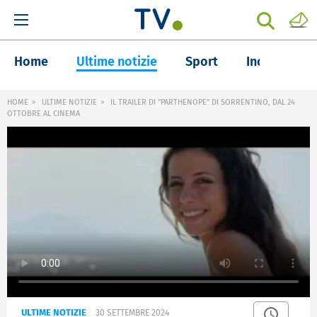
Home
Ultime notizie
Sport
Inchieste
HOME
ULTIME NOTIZIE
IL TRAILER DI "PARTHENOPE" DI SORRENTINO, DAL 24
OTTOBRE AL CINEMA
ULTIME NOTIZIE
30 SETTEMBRE 2024