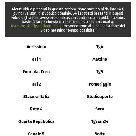
Alcuni video presenti in questa sezione sono stati presi da internet,
quindi valutati di pubblico dominio. Se i soggetti presenti in questi
video o gli autori avessero qualcosa in contrario alla pubblicazione,
basterà fare richiesta di rimozione inviando una mail a:
team_verticali@italiaonline.it
. Provvederemo alla cancellazione del
video nel minor tempo possibile.
Verissimo
Tg4
Rai 1
Mattina
Fuori dal Coro
Tg5
Rai 2
Pomeriggio
Stasera Italia
Studioaperto
Rete 4
Sera
Quarta Repubblica
Tgcom24
Canale 5
Notte