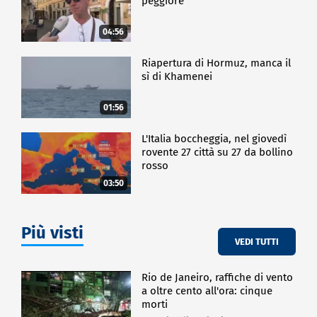
peggiore
04:56
Riapertura di Hormuz, manca il
sì di Khamenei
01:56
L'Italia boccheggia, nel giovedì
rovente 27 città su 27 da bollino
rosso
03:50
Più visti
VEDI TUTTI
Rio de Janeiro, raffiche di vento
a oltre cento all'ora: cinque
morti