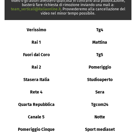
video o gli autori avessero qualcosa in contrario alla pubblicazione,
basterà fare richiesta di rimozione inviando una mail a:
team_verticali@italiaonline.it
. Provvederemo alla cancellazione del
video nel minor tempo possibile.
Verissimo
Tg4
Rai 1
Mattina
Fuori dal Coro
Tg5
Rai 2
Pomeriggio
Stasera Italia
Studioaperto
Rete 4
Sera
Quarta Repubblica
Tgcom24
Canale 5
Notte
Pomeriggio Cinque
Sport mediaset