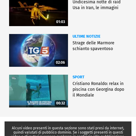
Undicesima notte di raid
Usa in Iran, le immagini
01:03
ULTIME NOTIZIE
Strage delle Marmore
schianto spaventoso
02:06
SPORT
Cristiano Ronaldo: relax in
piscina con Georgina dopo
il Mondiale
00:32
Alcuni video presenti in questa sezione sono stati presi da internet,
quindi valutati di pubblico dominio. Se i soggetti presenti in questi