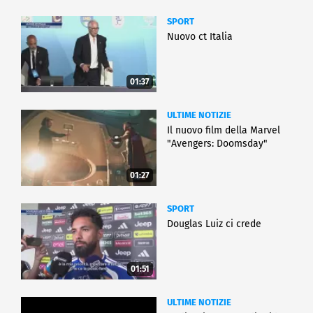
SPORT
Nuovo ct Italia
01:37
ULTIME NOTIZIE
Il nuovo film della Marvel
"Avengers: Doomsday"
01:27
SPORT
Douglas Luiz ci crede
01:51
ULTIME NOTIZIE