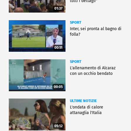
tutti i dettagli"
01:37
SPORT
Inter, sei pronta al bagno di
folla?
00:51
SPORT
L'allenamento di Alcaraz
con un occhio bendato
00:05
ULTIME NOTIZIE
L'ondata di calore
attanaglia l'Italia
05:12