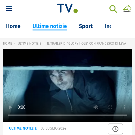
Home
Ultime notizie
Sport
Inchieste
HOME
ULTIME NOTIZIE
IL TRAILER DI "GLORY HOLE" CON FRANCESCO DI LEVA
ULTIME NOTIZIE
03 LUGLIO 2024