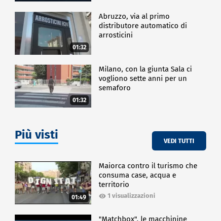
Abruzzo, via al primo
distributore automatico di
arrosticini
01:32
Milano, con la giunta Sala ci
vogliono sette anni per un
semaforo
01:32
Più visti
VEDI TUTTI
Maiorca contro il turismo che
consuma case, acqua e
territorio
1 visualizzazioni
01:49
"Matchbox", le macchinine