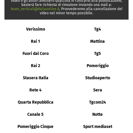
video o gli autori avessero qualcosa in contrario alla pubblicazione,
basterà fare richiesta di rimozione inviando una mail a:
team_verticali@italiaonline.it
. Provvederemo alla cancellazione del
video nel minor tempo possibile.
Verissimo
Tg4
Rai 1
Mattina
Fuori dal Coro
Tg5
Rai 2
Pomeriggio
Stasera Italia
Studioaperto
Rete 4
Sera
Quarta Repubblica
Tgcom24
Canale 5
Notte
Pomeriggio Cinque
Sport mediaset