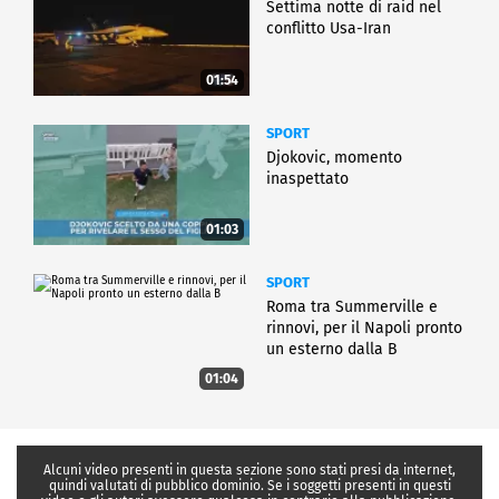
Settima notte di raid nel
conflitto Usa-Iran
01:54
SPORT
Djokovic, momento
inaspettato
01:03
SPORT
Roma tra Summerville e
rinnovi, per il Napoli pronto
un esterno dalla B
01:04
Alcuni video presenti in questa sezione sono stati presi da internet,
quindi valutati di pubblico dominio. Se i soggetti presenti in questi